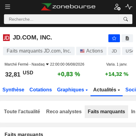
JD.COM, INC.
32,81
$
+0,83 %
JD.COM, INC.
Faits marquants JD.com, Inc.
Actions
JD
US4
Marché Fermé -
Nasdaq
22:00:00 06/08/2026
Varia. 1 janv.
USD
+0,83 %
32,81
+14,32 %
Synthèse
Cotations
Graphiques
Actualités
Soci
Toute l'actualité
Reco analystes
Faits marquants
In
Faits marquants