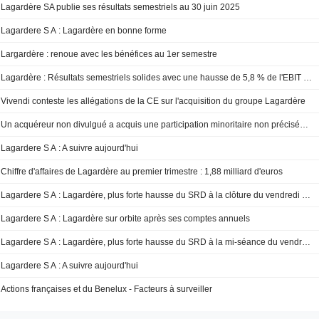
Lagardère SA publie ses résultats semestriels au 30 juin 2025
Lagardere S A : Lagardère en bonne forme
Largardère : renoue avec les bénéfices au 1er semestre
Lagardère : Résultats semestriels solides avec une hausse de 5,8 % de l'EBIT récurrent
Vivendi conteste les allégations de la CE sur l'acquisition du groupe Lagardère
Un acquéreur non divulgué a acquis une participation minoritaire non précisée dans Lagardère SA (ENXTPA:MMB) auprès de Financière Agache Société Anonyme pour environ 270 millions d'euros.
Lagardere S A : A suivre aujourd'hui
Chiffre d'affaires de Lagardère au premier trimestre : 1,88 milliard d'euros
Lagardere S A : Lagardère, plus forte hausse du SRD à la clôture du vendredi 14 février 2025
Lagardere S A : Lagardère sur orbite après ses comptes annuels
Lagardere S A : Lagardère, plus forte hausse du SRD à la mi-séance du vendredi 14 février 2025-
Lagardere S A : A suivre aujourd'hui
Actions françaises et du Benelux - Facteurs à surveiller