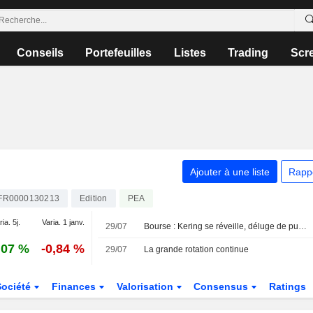
Conseils
Portefeuilles
Listes
Trading
Scr
Ajouter à une liste
Rapp
FR0000130213
Edition
PEA
ia. 5j.
Varia. 1 janv.
29/07
Bourse : Kering se réveille, déluge de publications en Europe
,07 %
-0,84 %
29/07
La grande rotation continue
Société
Finances
Valorisation
Consensus
Ratings