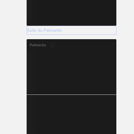
Suite du Palmarès
Palmarès