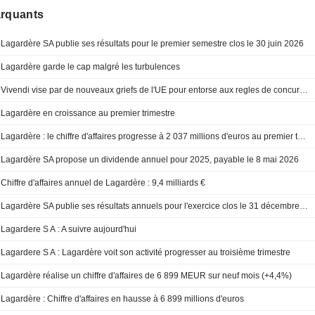
arquants
Lagardère SA publie ses résultats pour le premier semestre clos le 30 juin 2026
Lagardère garde le cap malgré les turbulences
Vivendi vise par de nouveaux griefs de l'UE pour entorse aux regles de concurrence dans l'affaire Lagardere
Lagardère en croissance au premier trimestre
Lagardère : le chiffre d'affaires progresse à 2 037 millions d'euros au premier trimestre
Lagardère SA propose un dividende annuel pour 2025, payable le 8 mai 2026
Chiffre d'affaires annuel de Lagardère : 9,4 milliards €
Lagardère SA publie ses résultats annuels pour l'exercice clos le 31 décembre 2025
Lagardere S A : A suivre aujourd'hui
Lagardere S A : Lagardère voit son activité progresser au troisième trimestre
Lagardère réalise un chiffre d'affaires de 6 899 MEUR sur neuf mois (+4,4%)
Lagardère : Chiffre d'affaires en hausse à 6 899 millions d'euros