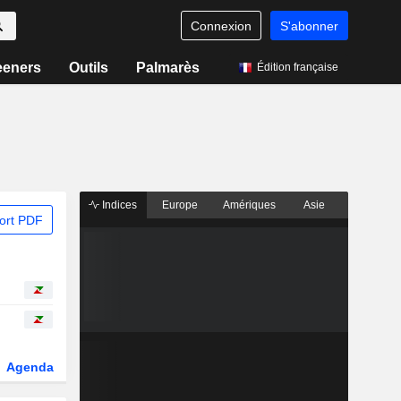
Connexion
S'abonner
eeners
Outils
Palmarès
Édition française
Indices
Europe
Amériques
Asie
ort PDF
Agenda
Secteur
Dérivés