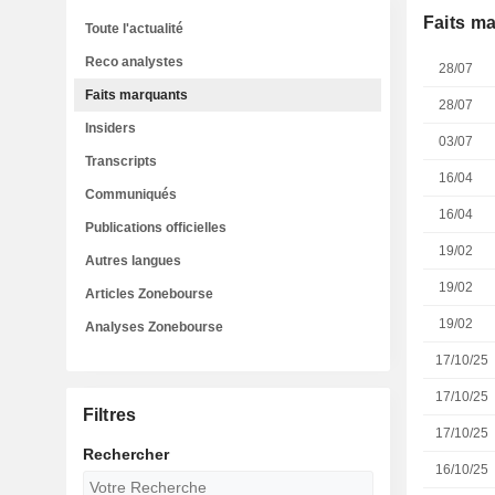
Faits m
Toute l'actualité
Reco analystes
28/07
Faits marquants
28/07
Insiders
03/07
Transcripts
16/04
Communiqués
16/04
Publications officielles
19/02
Autres langues
19/02
Articles Zonebourse
19/02
Analyses Zonebourse
17/10/25
17/10/25
Filtres
17/10/25
Rechercher
16/10/25