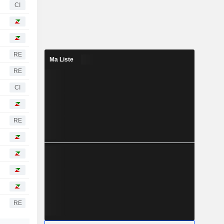
CI
RE
Ma Liste
RE
CI
RE
RE