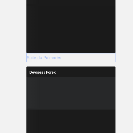
Suite du Palmarès
Devises / Forex