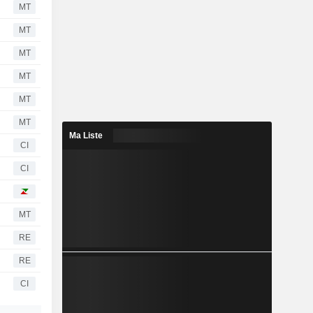
MT
MT
MT
MT
MT
MT
Ma Liste
CI
CI
MT
RE
RE
CI