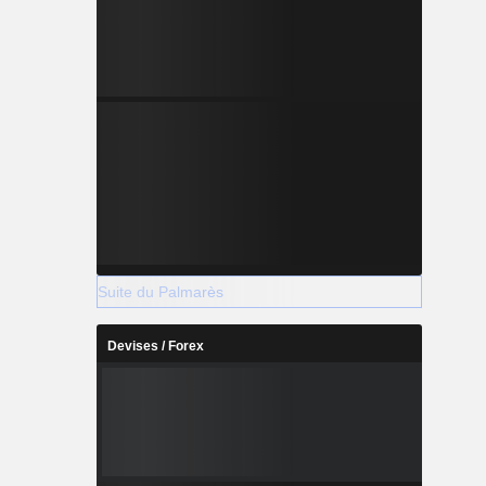
Suite du Palmarès
Devises / Forex