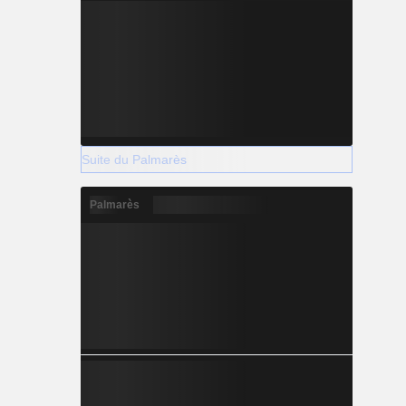
Suite du Palmarès
Palmarès