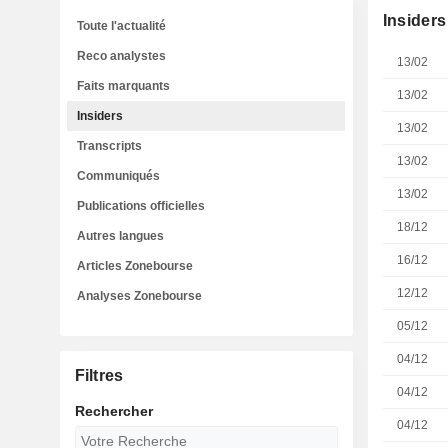
Insiders
Toute l'actualité
Reco analystes
13/02
Faits marquants
13/02
Insiders
13/02
Transcripts
13/02
Communiqués
13/02
Publications officielles
18/12
Autres langues
16/12
Articles Zonebourse
12/12
Analyses Zonebourse
05/12
04/12
Filtres
04/12
Rechercher
04/12