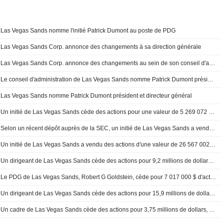
Las Vegas Sands nomme l'initié Patrick Dumont au poste de PDG
Las Vegas Sands Corp. annonce des changements à sa direction générale
Las Vegas Sands Corp. annonce des changements au sein de son conseil d'administration
Le conseil d'administration de Las Vegas Sands nomme Patrick Dumont président et directeur général
Las Vegas Sands nomme Patrick Dumont président et directeur général
Un initié de Las Vegas Sands cède des actions pour une valeur de 5 269 072 $, selon un récent dépôt à la SEC
Selon un récent dépôt auprès de la SEC, un initié de Las Vegas Sands a vendu des actions d'une valeur de 50 092 442 dollars
Un initié de Las Vegas Sands a vendu des actions d'une valeur de 26 567 002 dollars, selon un récent dépôt auprès de la SEC
Un dirigeant de Las Vegas Sands cède des actions pour 9,2 millions de dollars, selon un dépôt auprès de la SEC
Le PDG de Las Vegas Sands, Robert G Goldstein, cède pour 7 017 000 $ d'actions selon un dépôt récent à la SEC
Un dirigeant de Las Vegas Sands cède des actions pour 15,9 millions de dollars, selon un dépôt auprès de la SEC
Un cadre de Las Vegas Sands cède des actions pour 3,75 millions de dollars, selon la SEC