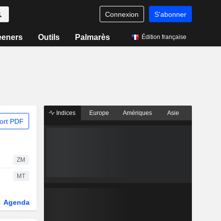
Connexion
S'abonner
eeners
Outils
Palmarès
Édition française
Indices
Europe
Amériques
Asie
ort PDF
ZM
MT
Agenda
Secteur
Dérivés
Fonds et ETFs