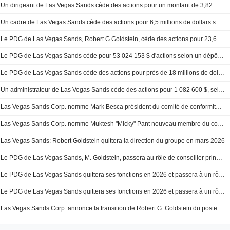
Un dirigeant de Las Vegas Sands cède des actions pour un montant de 3,82 millions de dollars, selon un dépôt à la SEC
Un cadre de Las Vegas Sands cède des actions pour 6,5 millions de dollars selon un dépôt récent à la SEC
Le PDG de Las Vegas Sands, Robert G Goldstein, cède des actions pour 23,68 millions de dollars
Le PDG de Las Vegas Sands cède pour 53 024 153 $ d'actions selon un dépôt récent auprès de la SEC
Le PDG de Las Vegas Sands cède des actions pour près de 18 millions de dollars, selon un dépôt auprès de la SEC
Un administrateur de Las Vegas Sands cède des actions pour 1 082 600 $, selon un dépôt récent à la SEC
Las Vegas Sands Corp. nomme Mark Besca président du comité de conformité et membre du comité d'audit
Las Vegas Sands Corp. nomme Muktesh "Micky" Pant nouveau membre du conseil d'administration et membre du comité de nomination et de gouvernance et du comité de conformité du conseil d'administration
Las Vegas Sands: Robert Goldstein quittera la direction du groupe en mars 2026
Le PDG de Las Vegas Sands, M. Goldstein, passera au rôle de conseiller principal en mars 2026
Le PDG de Las Vegas Sands quittera ses fonctions en 2026 et passera à un rôle de conseiller
Le PDG de Las Vegas Sands quittera ses fonctions en 2026 et passera à un rôle de conseiller
Las Vegas Sands Corp. annonce la transition de Robert G. Goldstein du poste de directeur général à celui de conseiller principal