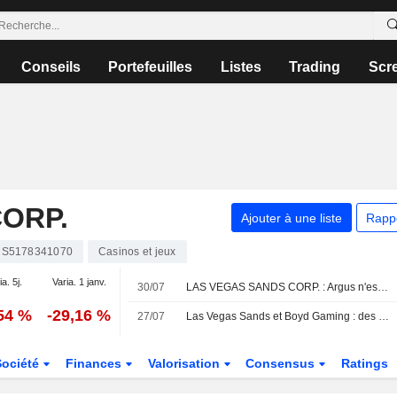
Conseils
Portefeuilles
Listes
Trading
Scr
ORP.
Ajouter à une liste
Rapp
S5178341070
Casinos et jeux
ia. 5j.
Varia. 1 janv.
30/07
LAS VEGAS SANDS CORP. : Argus n'est plus acheteur
,54 %
-29,16 %
27/07
Las Vegas Sands et Boyd Gaming : des résultats en ligne portés par la solidité du marché domestique, selon Morgan Stanley
Société
Finances
Valorisation
Consensus
Ratings