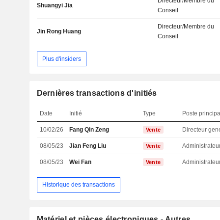
Directeur/Membre du
Shuangyi Jia
Conseil
Directeur/Membre du
Jin Rong Huang
Conseil
Plus d'insiders
Dernières transactions d'initiés
Date
Initié
Type
Poste principa
10/02/26
Fang Qin Zeng
Directeur gen
Vente
08/05/23
Jian Feng Liu
Administrateu
Vente
08/05/23
Wei Fan
Administrateu
Vente
Historique des transactions
Matériel et pièces électroniques - Autres