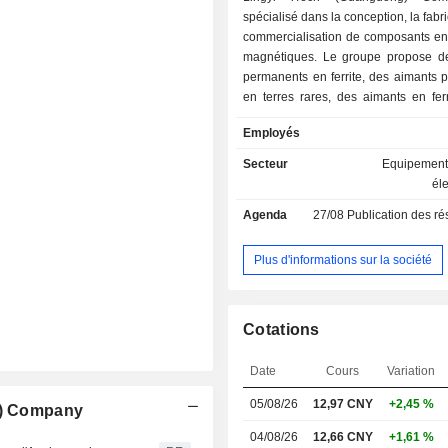
spécialisé dans la conception, la fabri
commercialisation de composants en
magnétiques. Le groupe propose d
permanents en ferrite, des aimants 
en terres rares, des aimants en fer
des noyaux en ferrite, etc. utilisé
Employés
moteurs, les capteurs et les encodeu
outils électriques, le contrôle aut
Secteur
Equipements
industriel, les véhicules à énergie 
él
les appareils électroménagers. 61,4% du CA est
Agenda
27/08
Publication des résultat
réalisé à l'international.
Plus d'informations sur la société
Cotations
Date
Cours
Variation
05/08/26
12,97 CNY
+2,45 %
ng) Company
04/08/26
12,66 CNY
+1,61 %