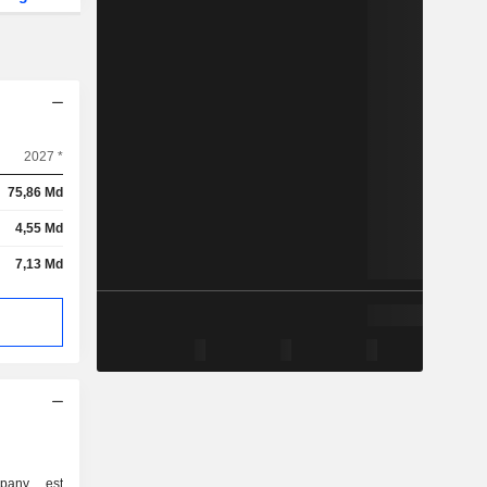
2027 *
75,86 Md
4,55 Md
7,13 Md
pany est