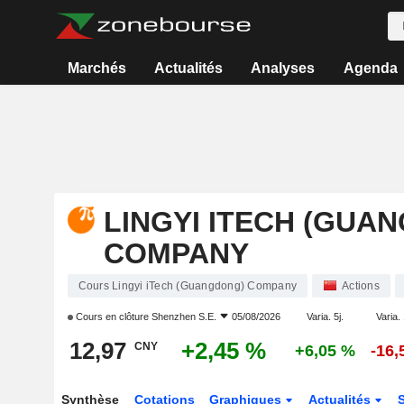
Marchés
Actualités
Analyses
Agenda
LINGYI ITECH (GUA
COMPANY
Cours Lingyi iTech (Guangdong) Company
Actions
Cours en clôture
Shenzhen S.E.
05/08/2026
Varia. 5j.
Varia. 
12,97
+2,45 %
CNY
+6,05 %
-16,
Synthèse
Cotations
Graphiques
Actualités