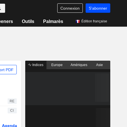
Connexion
S'abonner
eeners
Outils
Palmarès
Édition française
Indices
Europe
Amériques
Asie
ort PDF
RE
CI
Agenda
Secteur
Fonds et ETFs