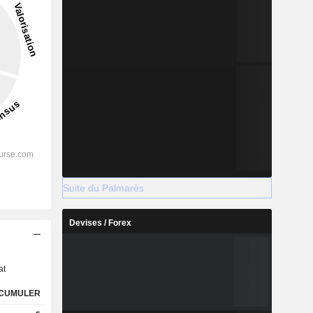
Suite du Palmarès
Devises / Forex
s
at
CUMULER