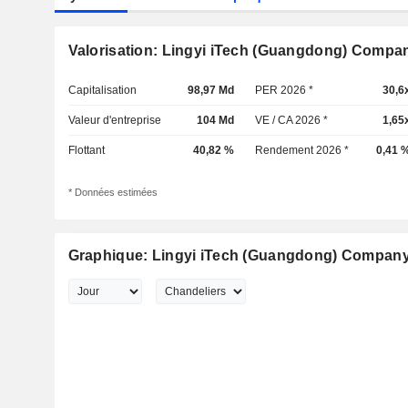
Valorisation: Lingyi iTech (Guangdong) Compa
Capitalisation
98,97 Md
PER 2026 *
30,6
Valeur d'entreprise
104 Md
VE / CA 2026 *
1,65
Flottant
40,82 %
Rendement 2026 *
0,41 
* Données estimées
Graphique: Lingyi iTech (Guangdong) Compan