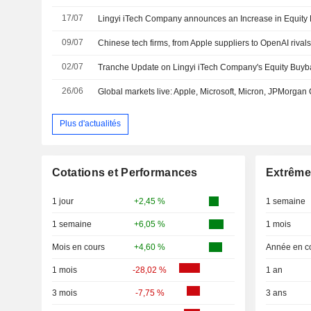
17/07
Lingyi iTech Company announces an Increase in Equity
09/07
02/07
26/06
Global markets live: Apple, Microsoft, Micron, JPMorga
Plus d'actualités
Cotations et Performances
Extrême
1 jour
+2,45 %
1 semaine
1 semaine
+6,05 %
1 mois
Mois en cours
+4,60 %
Année en c
1 mois
-28,02 %
1 an
3 mois
-7,75 %
3 ans