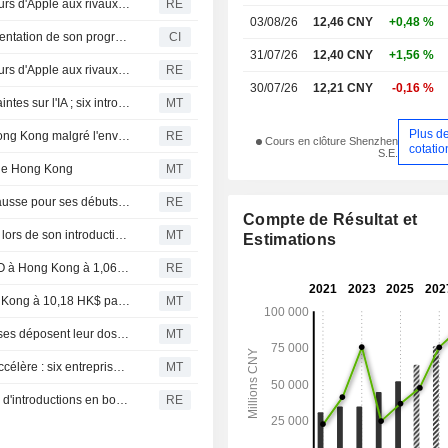
Les entreprises technologiques chinoises, des fournisseurs d'Apple aux rivaux d'OpenAI, lèvent 27,13 milliards de dollars à Hong Kong
RE
03/08/26
12,46 CNY
+0,48 %
Lingyi iTech (Guangdong) Company annonce une augmentation de son programme de rachat d'actions
CI
31/07/26
12,40 CNY
+1,56 %
Les entreprises technologiques chinoises, des fournisseurs d'Apple aux rivaux d'OpenAI, lèvent 27,13 milliards de dollars à Hong Kong
RE
30/07/26
12,21 CNY
-0,16 %
La Bourse de Hong Kong accentue son repli face aux craintes sur l'IA ; six introductions en bourse marquent la séance la plus active depuis des mois
MT
Plus d
Le fournisseur d'Apple Lingyi chute pour ses débuts à Hong Kong malgré l'envolée de plus petites introductions en bourse
RE
Cours en clôture Shenzhen
cotatio
S.E.
 de Hong Kong
MT
L'action Lingyi iTech, fournisseur d'Apple, attendue en hausse pour ses débuts à la Bourse de Hong Kong
RE
Compte de Résultat et
Lingyi iTech lève 8,15 milliards de dollars de Hong Kong lors de son introduction en bourse avant ses débuts sur le marché
MT
Estimations
Le fournisseur d’Apple Lingyi iTech fixe le prix de son IPO à Hong Kong à 1,06 milliard de dollars pour tirer parti de la demande liée à l’IA
RE
Lingyi iTech (Guangdong) fixe le prix de son IPO à Hong Kong à 10,18 HK$ par action
MT
La Bourse de Hong Kong poursuit son repli ; six entreprises déposent leur dossier d'introduction en bourse
MT
Le marché des introductions en bourse à Hong Kong s'accélère : six entreprises visent une levée de fonds globale de 20 milliards de HKD
MT
Six entreprises visent jusqu'à 2,5 milliards de dollars lors d'introductions en bourse à Hong Kong
RE