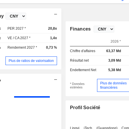
ny
x
PER 2027 *
20,8x
Finances
x
VE / CA 2027 *
1,4x
2026 *
%
Rendement 2027 *
0,73 %
Chiffre d'affaires
63,37 Md
Résultat net
3,09 Md
Plus de ratios de valorisation
Endettement Net
5,38 Md
y
Plus de données
* Données
estimées
financières
Profil Société
Lingyi iTech (Guangdong) Com