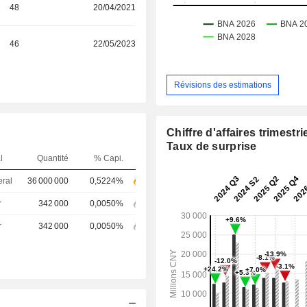
48
20/04/2021
46
22/05/2023
Révisions des estimations
Chiffre d'affaires trimestrie
Taux de surprise
l
Quantité
% Capi.
eral
36 000 000
0,5224%
r
342 000
0,0050%
r
342 000
0,0050%