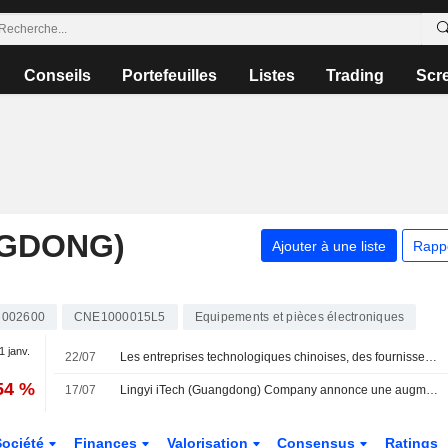
Conseils
Portefeuilles
Listes
Trading
Scr
NGDONG)
Ajouter à une liste
Rapp
002600
CNE1000015L5
Equipements et pièces électroniques
1 janv.
22/07
Les entreprises technologiques chinoises, des fournisseurs d'Apple aux rivaux d'OpenAI, lèvent 27,13 milliards de dollars à Hong Kong
54 %
17/07
Lingyi iTech (Guangdong) Company annonce une augmentation de son programme de rachat d'actions
Société
Finances
Valorisation
Consensus
Ratings