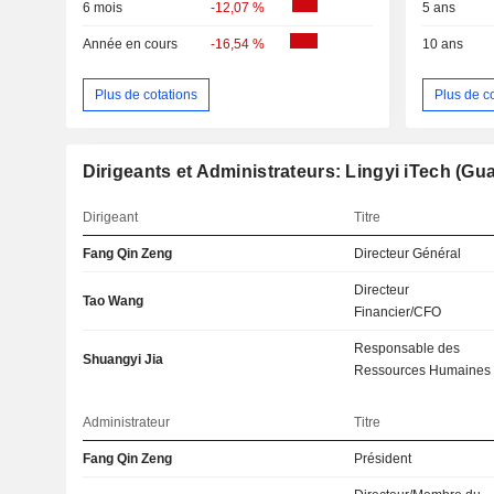
6 mois
-12,07 %
5 ans
Année en cours
-16,54 %
10 ans
Plus de cotations
Plus de c
Dirigeants et Administrateurs: Lingyi iTech 
Dirigeant
Titre
Fang Qin Zeng
Directeur Général
Directeur
Tao Wang
Financier/CFO
Responsable des
Shuangyi Jia
Ressources Humaines
Administrateur
Titre
Fang Qin Zeng
Président