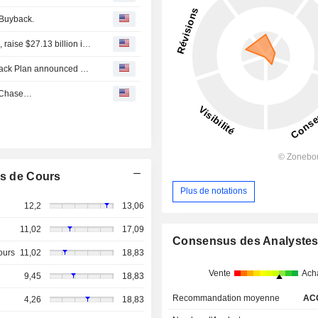
 Buyback.
Chinese tech firms, from Apple suppliers to OpenAI rivals, raise $27.13 billion in Hong Kong
Tranche Update on Lingyi iTech Company's Equity Buyback Plan announced on March 27, 2026.
n Chase…
s de Cours
Plus de notations
12,2
13,06
11,02
17,09
Consensus des Analyste
ours
11,02
18,83
Vente
Ach
9,45
18,83
Recommandation moyenne
AC
4,26
18,83