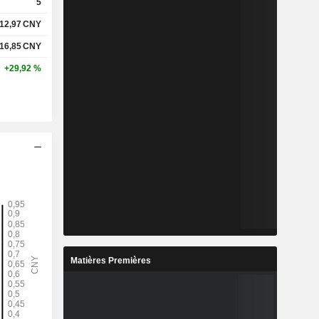
5
12,97
CNY
16,85
CNY
+29,92 %
Matières Premières