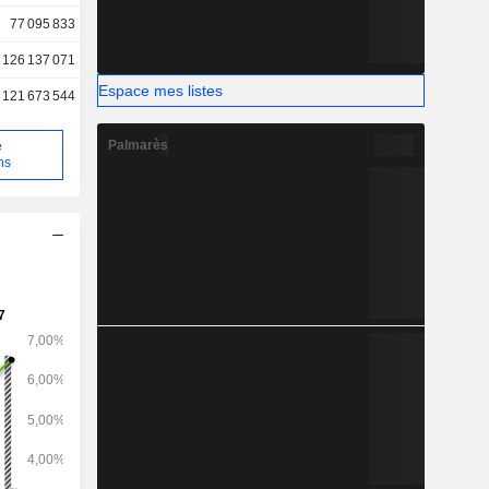
77 095 833
126 137 071
Espace mes listes
121 673 544
Palmarès
e
ns