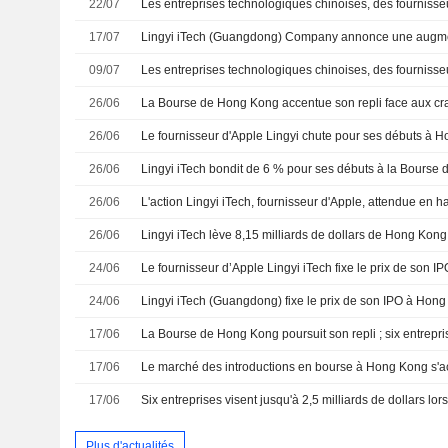
22/07
17/07
09/07
26/06
26/06
26/06
Lingyi iTech bondit de 6 % pour ses débuts à la Bourse
26/06
26/06
24/06
24/06
17/06
17/06
17/06
Plus d'actualités