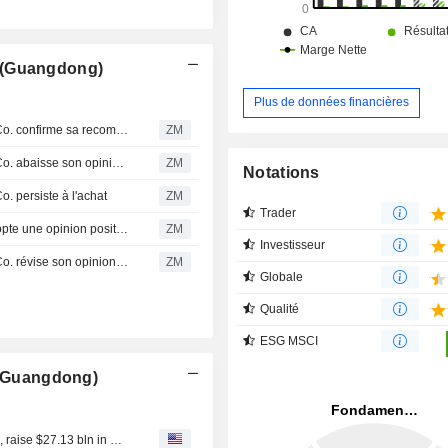
 (Guangdong)
Plus de données financières
LINGYI ITECH (GUANGDONG) COMPANY : Jefferies & Co. confirme sa recommandation neutre
ZM
LINGYI ITECH (GUANGDONG) COMPANY : Jefferies & Co. abaisse son opinion à neutre
ZM
Notations
persiste à l'achat
ZM
Trader
LINGYI ITECH (GUANGDONG) COMPANY : Nomura adopte une opinion positive
ZM
Investisseur
LINGYI ITECH (GUANGDONG) COMPANY : Jefferies & Co. révise son opinion et passe à neutre
ZM
Globale
Qualité
ESG MSCI
h (Guangdong)
Chinese tech firms, from Apple suppliers to OpenAI rivals, raise $27.13 bln in Hong Kong