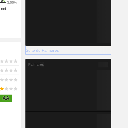
Suite du Palmarès
Palmarès
AA