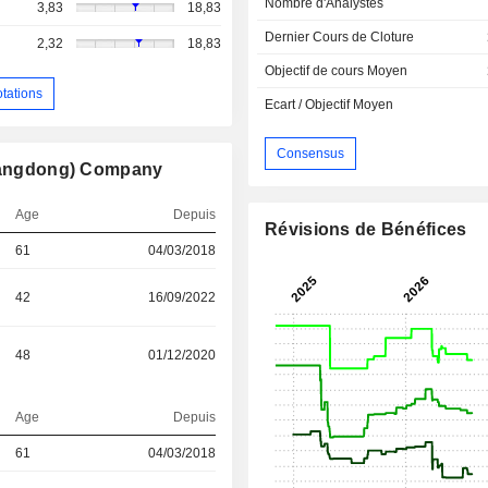
Nombre d'Analystes
3,83
18,83
Dernier Cours de Cloture
2,32
18,83
Objectif de cours Moyen
otations
Ecart / Objectif Moyen
Consensus
(Guangdong) Company
Age
Depuis
Révisions de Bénéfices
61
04/03/2018
42
16/09/2022
48
01/12/2020
Age
Depuis
61
04/03/2018