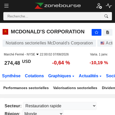
MCDONALD'S CORPORATION
274,48
$
-0,64 %
MCDONALD'S CORPORATION
Notations sectorielles McDonald's Corporation
Acti
Marché Fermé -
NYSE
22:00:02 07/08/2026
Varia. 1 janv.
USD
-0,64 %
274,48
-10,19 %
Synthèse
Cotations
Graphiques
Actualités
Soci
Performances sectorielles
Valorisations sectorielles
Dividen
Secteur:
Région: