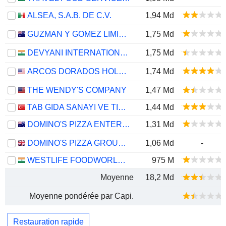
ALSEA, S.A.B. DE C.V.
1,94 Md
GUZMAN Y GOMEZ LIMITED
1,75 Md
DEVYANI INTERNATIONAL LIMITED
1,75 Md
ARCOS DORADOS HOLDINGS INC.
1,74 Md
THE WENDY'S COMPANY
1,47 Md
TAB GIDA SANAYI VE TICARET
1,44 Md
DOMINO'S PIZZA ENTERPRISES LIMITED
1,31 Md
DOMINO'S PIZZA GROUP PLC
1,06 Md
-
WESTLIFE FOODWORLD LIMITED
975 M
Moyenne
18,2 Md
Moyenne pondérée par Capi.
Restauration rapide