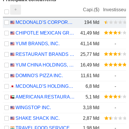
Capi.($)
Investisseur
MCDONALD'S CORPORATION
194 Md
CHIPOTLE MEXICAN GRILL, INC.
41,49 Md
YUM! BRANDS, INC.
41,14 Md
-
RESTAURANT BRANDS INTERNATIONAL INC.
25,77 Md
YUM CHINA HOLDINGS, INC.
16,49 Md
DOMINO'S PIZZA INC.
11,61 Md
-
MCDONALD'S HOLDINGS COMPANY (JAPAN), LTD.
6,8 Md
-
AMERICANA RESTAURANTS INTERNATIONAL PLC
5,1 Md
WINGSTOP INC.
3,18 Md
-
SHAKE SHACK INC.
2,87 Md
TRAVEL FOOD SERVICES LIMITED
1,98 Md
-