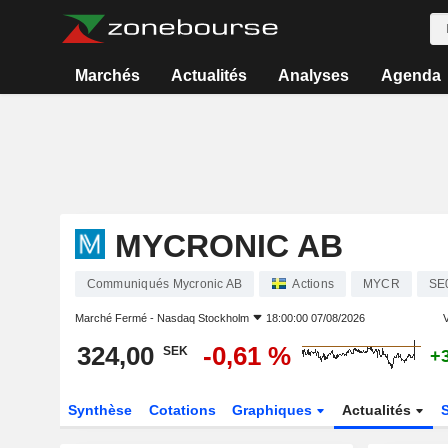
Marchés
Actualités
Analyses
Agenda
MYCRONIC AB
Communiqués Mycronic AB
Actions
MYCR
SE
Marché Fermé -
Nasdaq Stockholm
18:00:00 07/08/2026
V
324,00
-0,61 %
SEK
+
Synthèse
Cotations
Graphiques
Actualités