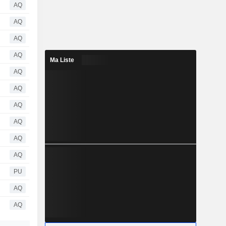
AQ
AQ
AQ
AQ
Ma Liste
AQ
AQ
AQ
AQ
AQ
AQ
PU
AQ
AQ