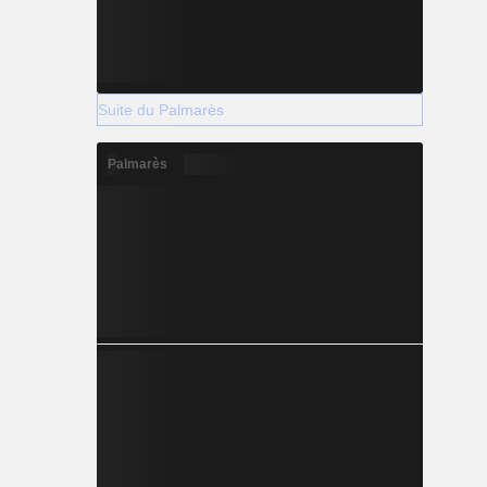
Suite du Palmarès
Palmarès