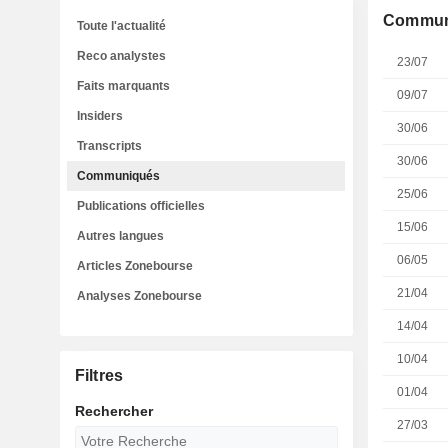
Commun
Toute l'actualité
Reco analystes
23/07
Faits marquants
09/07
Insiders
30/06
Transcripts
30/06
Communiqués
25/06
Publications officielles
15/06
Autres langues
06/05
Articles Zonebourse
21/04
Analyses Zonebourse
14/04
10/04
Filtres
01/04
Rechercher
27/03