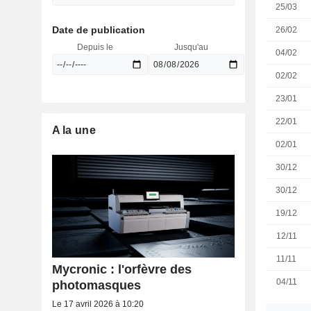
25/03
Date de publication
26/02
Depuis le
Jusqu'au
04/02
02/02
23/01
22/01
A la une
02/01
30/12
30/12
19/12
12/11
11/11
Mycronic : l'orfèvre des
04/11
photomasques
Le 17 avril 2026 à 10:20