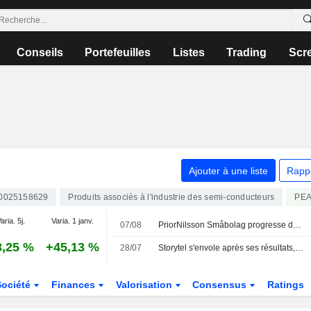
Conseils
Portefeuilles
Listes
Trading
Scr
Ajouter à une liste
Rapp
0025158629
Produits associés à l'industrie des semi-conducteurs
PE
aria. 5j.
Varia. 1 janv.
07/08
PriorNilsson Småbolag progresse de 1,23 % en juillet - renforcement des positions dans Bure, AQ Group et Altra Fastigheter
3,25 %
+45,13 %
28/07
Storytel s'envole après ses résultats, Nibe progresse dans le sillage d'un concurrent, l'OMXS30 recule de 0,2 %
Société
Finances
Valorisation
Consensus
Ratings