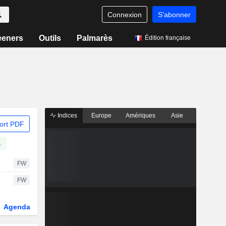
Connexion
S'abonner
eeners
Outils
Palmarès
Édition française
Indices
Europe
Amériques
Asie
ort PDF
A
FW
FW
Agenda
Secteur
Dérivés
Fonds et ETFs