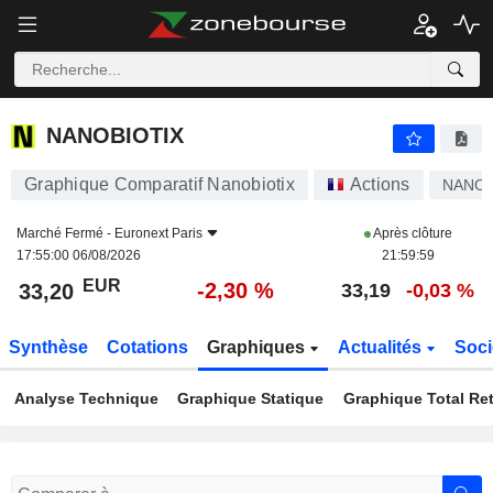
NANOBIOTIX
33,20
€
-2,30 %
NANOBIOTIX
Graphique Comparatif Nanobiotix
Actions
NANO
Marché Fermé -
Euronext Paris
Après clôture
17:55:00 06/08/2026
21:59:59
EUR
-2,30 %
33,20
33,19
-0,03 %
Synthèse
Cotations
Graphiques
Actualités
Soci
Analyse Technique
Graphique Statique
Graphique Total Re