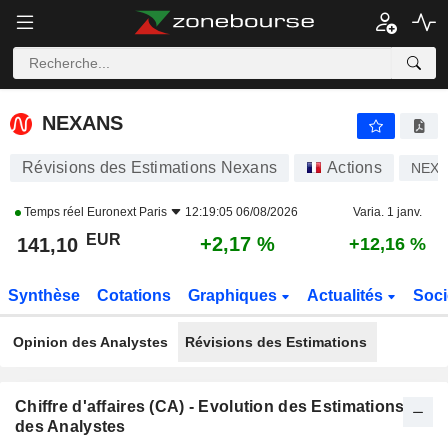
NEXANS
141,10
€
+2,17 %
NEXANS
Révisions des Estimations Nexans
Actions
NEX
Temps réel
Euronext Paris
12:19:05 06/08/2026
Varia. 1 janv.
EUR
+2,17 %
141,10
+12,16 %
Synthèse
Cotations
Graphiques
Actualités
Soci
Opinion des Analystes
Révisions des Estimations
Chiffre d'affaires (CA) - Evolution des Estimations
des Analystes