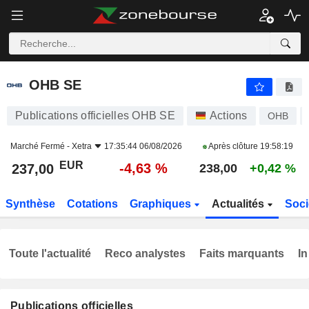
OHB SE
237,00
€
-4,63 %
OHB SE
Publications officielles OHB SE
Actions
OHB
Marché Fermé -
Xetra
17:35:44 06/08/2026
Après clôture
19:58:19
EUR
-4,63 %
237,00
238,00
+0,42 %
Synthèse
Cotations
Graphiques
Actualités
Soci
Toute l'actualité
Reco analystes
Faits marquants
In
Publications officielles