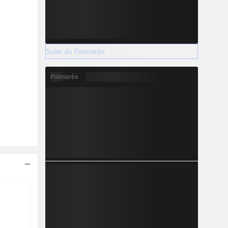
Suite du Palmarès
Palmarès