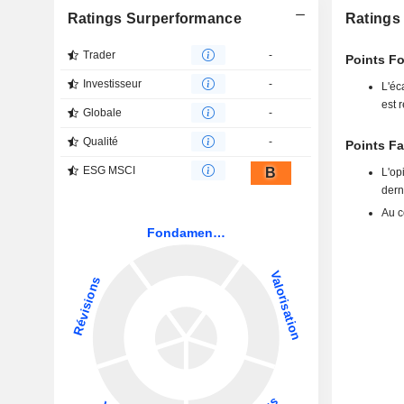
Ratings Surperformance
Ratings
Trader
-
Points Fo
Investisseur
-
L'éc
est 
Globale
-
Qualité
-
Points Fa
ESG MSCI
B
L'op
dern
Au c