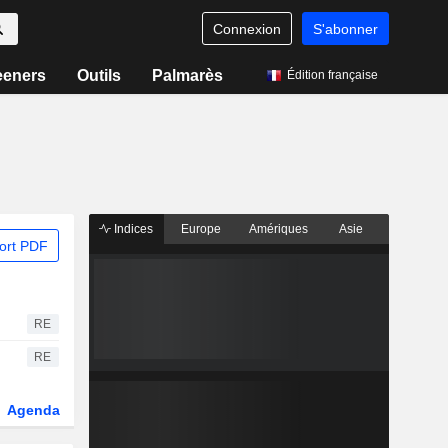
Connexion
S'abonner
eeners
Outils
Palmarès
Édition française
Indices
Europe
Amériques
Asie
ort PDF
RE
RE
Agenda
Secteur
Dérivés
Fonds et ETFs