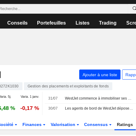
Conseils
Portefeuilles
Listes
Trading
Scr
N
Ajouter à une liste
Rapp
8272K1030
Gestion des placements et exploitants de fonds
aria. 5j.
Varia. 1 janv.
31/07
WestJet commence à immobiliser ses Boeing 737 avant une grève imminente
5,48 %
-0,17 %
30/07
Les agents de bord de WestJet déposent un préavis de grève de 72 heures concernant le travail non rémunéré
Société
Finances
Valorisation
Consensus
Ratings