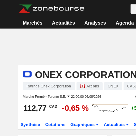
Marchés
Actualités
Analyses
Agenda
ONEX CORPORATIO
Ratings Onex Corporation
Actions
ONEX
CA6
Marché Fermé -
Toronto S.E.
22:00:00 06/08/2026
V
112,77
-0,65 %
CAD
+
Synthèse
Cotations
Graphiques
Actualités