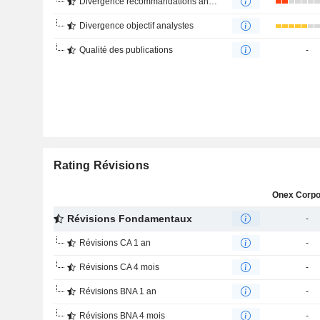
Divergence recommandations analystes
Divergence objectif analystes
Qualité des publications
-
Rating Révisions
Révisions Fondamentaux
-
Révisions CA 1 an
-
Révisions CA 4 mois
-
Révisions BNA 1 an
-
Révisions BNA 4 mois
-