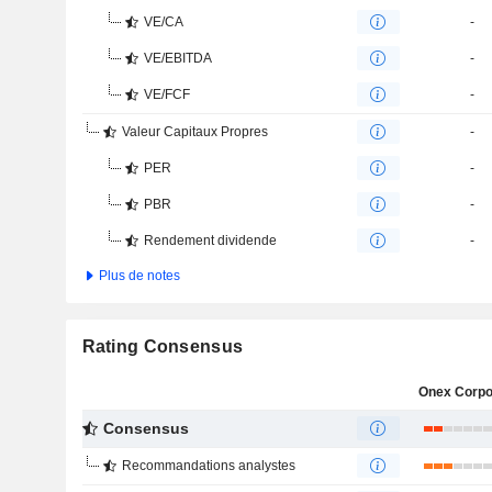
VE/CA
-
VE/EBITDA
-
VE/FCF
-
Valeur Capitaux Propres
-
PER
-
PBR
-
Rendement dividende
-
Plus de notes
Rating Consensus
Consensus
Recommandations analystes