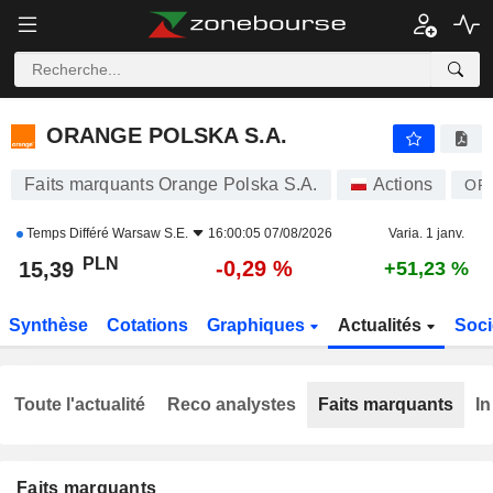
ORANGE POLSKA S.A.
15,39
zł
-0,29 %
ORANGE POLSKA S.A.
Faits marquants Orange Polska S.A.
Actions
OP
Temps Différé
Warsaw S.E.
16:00:05 07/08/2026
Varia. 1 janv.
PLN
-0,29 %
15,39
+51,23 %
Synthèse
Cotations
Graphiques
Actualités
Soci
Toute l'actualité
Reco analystes
Faits marquants
In
Faits marquants