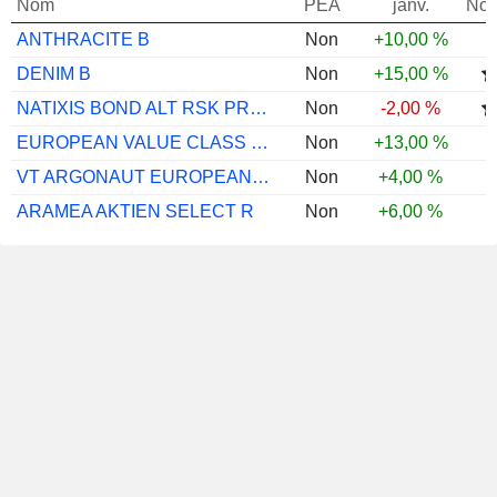
Nom
PEA
janv.
Not
ANTHRACITE B
Non
+10,00 %
DENIM B
Non
+15,00 %
NATIXIS BOND ALT RSK PRE S1 EUR CAP
Non
-2,00 %
EUROPEAN VALUE CLASS I EUR
Non
+13,00 %
VT ARGONAUT EUROPEAN ALPHA A GBP ACC
Non
+4,00 %
ARAMEA AKTIEN SELECT R
Non
+6,00 %