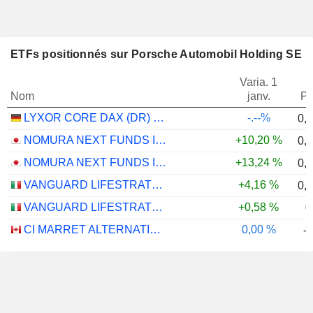
ETFs positionnés sur Porsche Automobil Holding SE
Varia. 1
Nom
janv.
Po
LYXOR CORE DAX (DR) UCITS ETF - EUR
-.--%
0,
NOMURA NEXT FUNDS INTERNATIONAL EQUITY MSCI-KOKUSAI (YEN-HEDGED) ETF - JPY
+10,20 %
0,
NOMURA NEXT FUNDS INTERNATIONAL EQUITY MSCI-KOKUSAI (UNHEDGED) ETF - JPY
+13,24 %
0,
VANGUARD LIFESTRATEGY 40% EQUITY UCITS ETF - DISTRIBUTING - EUR
+4,16 %
0,
VANGUARD LIFESTRATEGY 20% EQUITY UCITS ETF - DISTRIBUTING - EUR
+0,58 %
0
CI MARRET ALTERNATIVE ABSOLUTE RETURN BOND ETF - CAD
0,00 %
-