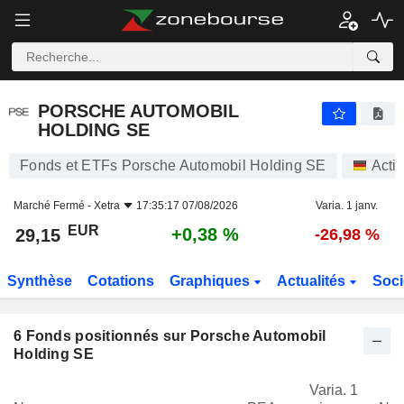
PORSCHE AUTOMOBIL HOLDING SE
29,15
€
+0,38 %
PORSCHE AUTOMOBIL
HOLDING SE
Fonds et ETFs Porsche Automobil Holding SE
Acti
Marché Fermé -
Xetra
17:35:17 07/08/2026
Varia. 1 janv.
EUR
+0,38 %
29,15
-26,98 %
Synthèse
Cotations
Graphiques
Actualités
Soci
6
Fonds positionnés sur Porsche Automobil
Holding SE
Varia. 1