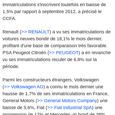
immatriculations s'inscrivent toutefois en baisse de
1,5% par rapport à septembre 2012, a précisé le
CCFA.
Renault
(
>> RENAULT
)
a vu ses immatriculations de
voitures neuves bondir de 18,1% le mois dernier,
profitant d'une base de comparaison très favorable.
PSA Peugeot Citroën
(
>> PEUGEOT
)
a en revanche
vu ses immatriculations reculer de 6,8% sur la
période.
Parmi les constructeurs étrangers, Volkswagen
(
>> Volkswagen AG
)
a connu le mois dernier une
hausse de 1,7% de ses immatriculations en France,
General Motors
(
>> General Motors Company
)
une
baisse de 5,6%, Fiat
(
>> Fiat Industrial SpA
)
une
progression de 17% et Mercedes un bond de 38%.