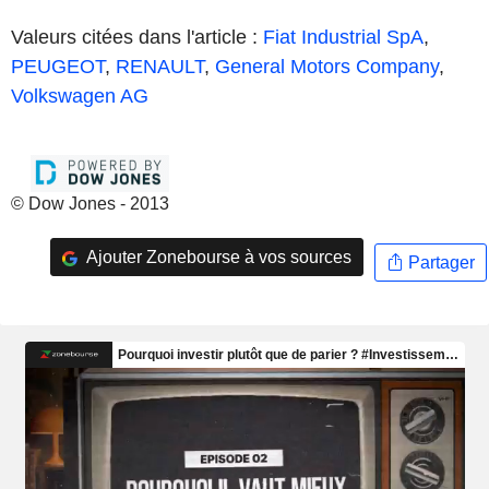
Valeurs citées dans l'article :
Fiat Industrial SpA
,
PEUGEOT
,
RENAULT
,
General Motors Company
,
Volkswagen AG
© Dow Jones - 2013
Ajouter Zonebourse à vos sources
Partager