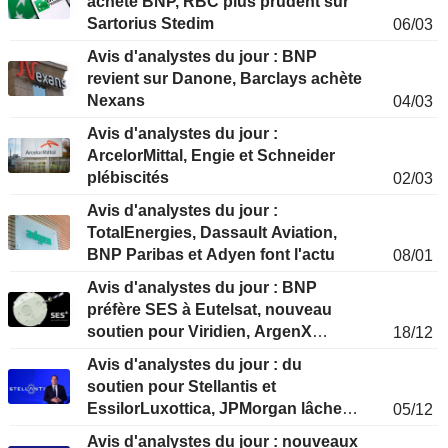
achète BNP, RBC plus prudent sur
Sartorius Stedim
06/03
Avis d'analystes du jour : BNP
revient sur Danone, Barclays achète
Nexans
04/03
Avis d'analystes du jour :
ArcelorMittal, Engie et Schneider
plébiscités
02/03
Avis d'analystes du jour :
TotalEnergies, Dassault Aviation,
BNP Paribas et Adyen font l'actu
08/01
Avis d'analystes du jour : BNP
préfère SES à Eutelsat, nouveau
soutien pour Viridien, ArgenX
18/12
dégradée
Avis d'analystes du jour : du
soutien pour Stellantis et
EssilorLuxottica, JPMorgan lâche
05/12
TotalEnergies
Avis d'analystes du jour : nouveaux