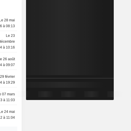
Le 28 mai
6 à 08:13
Le 23
décembre
4 à 10:16
e 26 août
4 à 09:07
29 février
4 à 19:29
e 07 mars
3 à 11:03
Le 24 mai
2 à 11:04