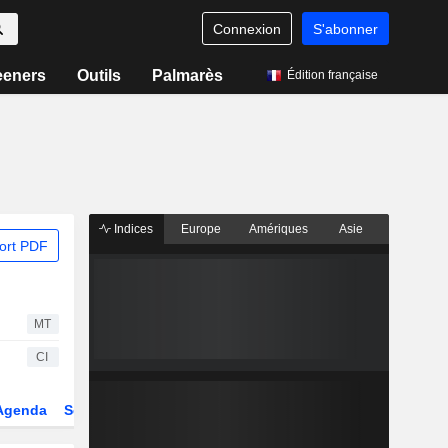
Connexion
S'abonner
eeners
Outils
Palmarès
Édition française
Indices
Europe
Amériques
Asie
ort PDF
MT
CI
Agenda
Secteur
Dérivés
Fonds et ETFs