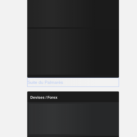
Suite du Palmarès
Devises / Forex