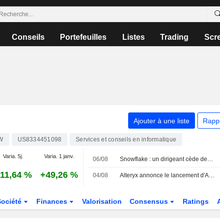
Conseils
Portefeuilles
Listes
Trading
Scr
Ajouter à une liste
Rapp
W
US8334451098
Services et conseils en informatique
Varia. 5j.
Varia. 1 janv.
06/08
Snowflake : un dirigeant cède des actions pour près de 3 millions de dollars, selon un document de la SEC
11,64 %
+49,26 %
04/08
Alteryx annonce le lancement d'Alteryx One sur la Snowflake Marketplace
Société
Finances
Valorisation
Consensus
Ratings