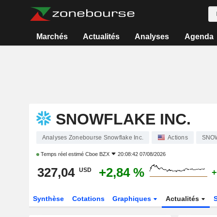
Marchés
Actualités
Analyses
Agenda
SNOWFLAKE INC.
Analyses Zonebourse Snowflake Inc.
Actions
SNO
Temps réel estimé
Cboe BZX
20:08:42 07/08/2026
327,04
+2,84 %
USD
+
Synthèse
Cotations
Graphiques
Actualités