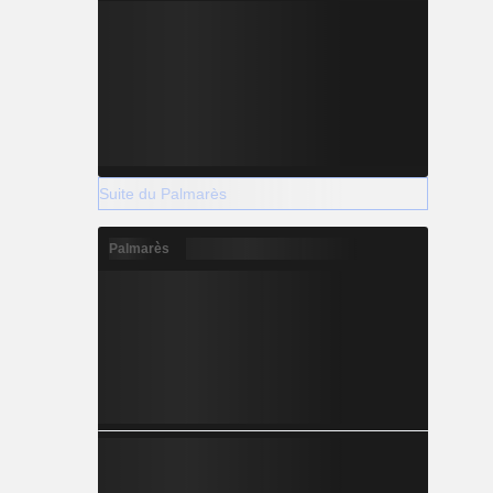
Suite du Palmarès
Palmarès