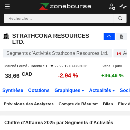
STRATHCONA RESOURCES LTD.
38,66
$
-2,94 %
STRATHCONA RESOURCES
LTD.
Segments d'Activités Strathcona Resources Ltd.
Act
Marché Fermé -
Toronto S.E.
22:22:12 07/08/2026
Varia. 1 janv.
CAD
-2,94 %
38,66
+36,46 %
Synthèse
Cotations
Graphiques
Actualités
Soci
Prévisions des Analystes
Compte de Résultat
Bilan
Flux d
Chiffre d'Affaires 2025 par Segments d'Activités