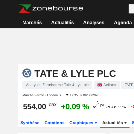
Marchés
Actualités
Analyses
Agenda
TATE & LYLE PLC
Analyses Zonebourse Tate & Lyle plc
Actions
TATE
Marché Fermé -
London S.E.
17:35:07 06/08/2026
554,00
+0,09 %
GBX
-
Synthèse
Cotations
Graphiques
Actualités