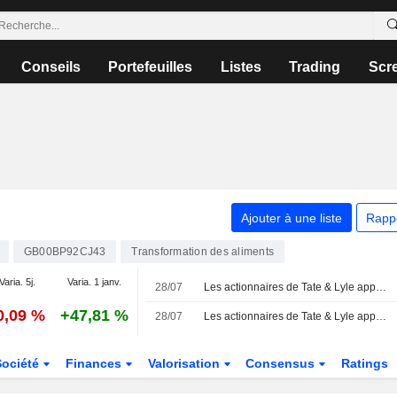
Conseils
Portefeuilles
Listes
Trading
Scr
Ajouter à une liste
Rapp
GB00BP92CJ43
Transformation des aliments
Varia. 5j.
Varia. 1 janv.
28/07
Les actionnaires de Tate & Lyle approuvent le rachat par Ingredion
0,09 %
+47,81 %
28/07
Les actionnaires de Tate & Lyle approuvent le rachat par Ingredion
Société
Finances
Valorisation
Consensus
Ratings