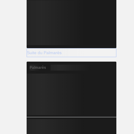
Suite du Palmarès
Palmarès