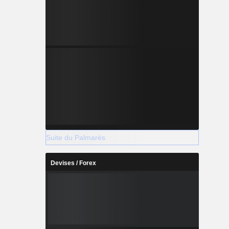
Suite du Palmarès
Devises / Forex