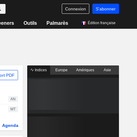
Connexion
S'abonner
eeners
Outils
Palmarès
Édition française
Indices
Europe
Amériques
Asie
ort PDF
AN
MT
Agenda
Secteur
Dérivés
Fonds et ETFs