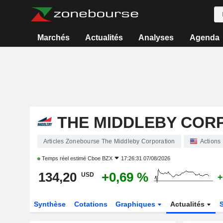
Marchés
Actualités
Analyses
Agenda
THE MIDDLEBY COR
Articles Zonebourse The Middleby Corporation
Actions
Temps réel estimé
Cboe BZX
17:26:31 07/08/2026
134,20
+0,69 %
USD
+
Synthèse
Cotations
Graphiques
Actualités