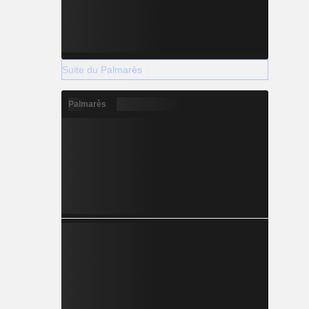
Suite du Palmarès
Palmarès