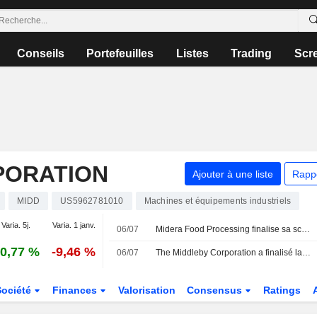
Conseils
Portefeuilles
Listes
Trading
Scr
PORATION
Ajouter à une liste
Rapp
MIDD
US5962781010
Machines et équipements industriels
Varia. 5j.
Varia. 1 janv.
06/07
Midera Food Processing finalise sa scission d'avec Middleby
0,77 %
-9,46 %
06/07
The Middleby Corporation a finalisé la scission de Midera Food Processing, Inc. (NasdaqGS:MFP).
Société
Finances
Valorisation
Consensus
Ratings