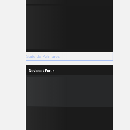
Suite du Palmarès
Devises / Forex