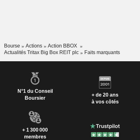
Bourse
Actions
Action BBOX
Actualités Tritax Big Box REIT plc
Faits marquants
N°1 du Conseil
+ de 20 ans
Boursier
à vos côtés
+ 1 300 000
membres