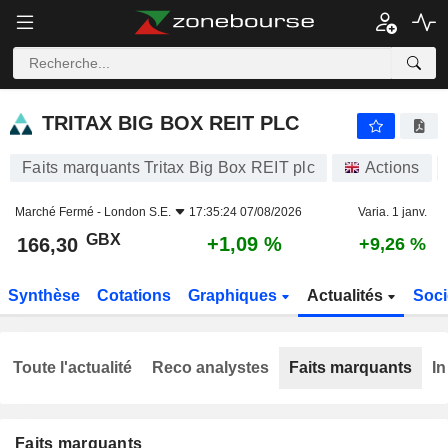
TRITAX BIG BOX REIT PLC
166,30
p
+1,09 %
TRITAX BIG BOX REIT PLC
Faits marquants Tritax Big Box REIT plc
Actions
Marché Fermé -
London S.E.
17:35:24 07/08/2026
Varia. 1 janv.
GBX
+1,09 %
166,30
+9,26 %
Synthèse
Cotations
Graphiques
Actualités
Soci
Toute l'actualité
Reco analystes
Faits marquants
In
Faits marquants