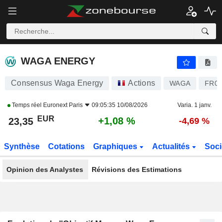
WAGA ENERGY
23,35
€
+1,08 %
WAGA ENERGY
Consensus Waga Energy
Actions
WAGA
FR00
Temps réel
Euronext Paris
09:05:35 10/08/2026
Varia. 1 janv.
EUR
+1,08 %
23,35
-4,69 %
Synthèse
Cotations
Graphiques
Actualités
Soci
Opinion des Analystes
Révisions des Estimations