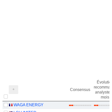
Évolutio
recomman
Consensus
analystes
mois
WAGA ENERGY