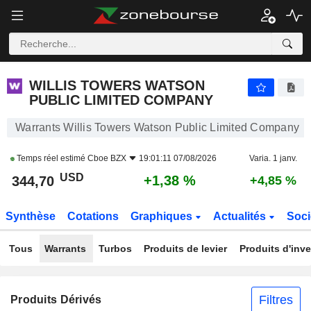
WILLIS TOWERS WATSON PUBLIC LIMITED COMPANY
344,70
$
+1,38 %
WILLIS TOWERS WATSON
PUBLIC LIMITED COMPANY
Warrants Willis Towers Watson Public Limited Company
Temps réel estimé
Cboe BZX
19:01:11 07/08/2026
Varia. 1 janv.
USD
+1,38 %
344,70
+4,85 %
Synthèse
Cotations
Graphiques
Actualités
Soci
Tous
Warrants
Turbos
Produits de levier
Produits d'inv
Filtres
Produits Dérivés