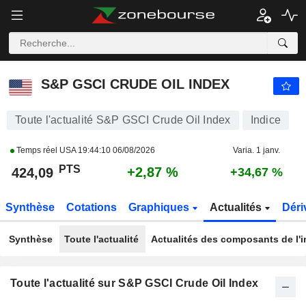
S&P GSCI CRUDE OIL INDEX
424,09
PTS
+2,87 %
S&P GSCI CRUDE OIL INDEX
Toute l'actualité S&P GSCI Crude Oil Index
Indice
Temps réel USA
19:44:10 06/08/2026
Varia. 1 janv.
PTS
+2,87 %
424,09
+34,67 %
Synthèse
Cotations
Graphiques
Actualités
Déri
Synthèse
Toute l'actualité
Actualités des composants de l'i
Toute l'actualité sur S&P GSCI Crude Oil Index