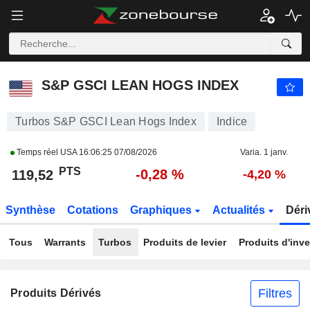
S&P GSCI LEAN HOGS INDEX
119,52
PTS
-0,28 %
S&P GSCI LEAN HOGS INDEX
Turbos S&P GSCI Lean Hogs Index
Indice
Temps réel USA
16:06:25 07/08/2026
Varia. 1 janv.
PTS
-0,28 %
119,52
-4,20 %
Synthèse
Cotations
Graphiques
Actualités
Déri
Tous
Warrants
Turbos
Produits de levier
Produits d'inv
Filtres
Produits Dérivés