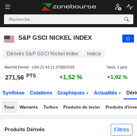
S&P GSCI NICKEL INDEX
271,56
PTS
+1,52 %
S&P GSCI NICKEL INDEX
Dérivés S&P GSCI Nickel Index
Indice
Marché Fermé - USA
21:43:21 07/08/2026
Varia. 1 janv.
PTS
+1,52 %
271,56
+1,92 %
Synthèse
Cotations
Graphiques
Actualités
Déri
Tous
Warrants
Turbos
Produits de levier
Produits d'inv
Filtres
Produits Dérivés