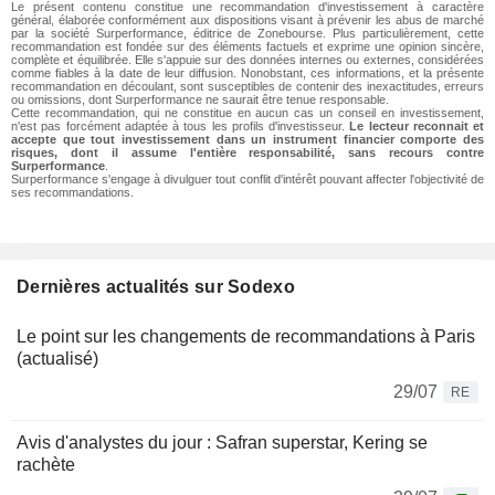
Le présent contenu constitue une recommandation d'investissement à caractère
général, élaborée conformément aux dispositions visant à prévenir les abus de marché
par la société Surperformance, éditrice de Zonebourse. Plus particulièrement, cette
recommandation est fondée sur des éléments factuels et exprime une opinion sincère,
complète et équilibrée. Elle s'appuie sur des données internes ou externes, considérées
comme fiables à la date de leur diffusion. Nonobstant, ces informations, et la présente
recommandation en découlant, sont susceptibles de contenir des inexactitudes, erreurs
ou omissions, dont Surperformance ne saurait être tenue responsable.
Cette recommandation, qui ne constitue en aucun cas un conseil en investissement,
n'est pas forcément adaptée à tous les profils d'investisseur.
Le lecteur reconnait et
accepte que tout investissement dans un instrument financier comporte des
risques, dont il assume l'entière responsabilité, sans recours contre
Surperformance
.
Surperformance s'engage à divulguer tout conflit d'intérêt pouvant affecter l'objectivité de
ses recommandations.
Dernières actualités sur Sodexo
Le point sur les changements de recommandations à Paris
(actualisé)
29/07
RE
Avis d'analystes du jour : Safran superstar, Kering se
rachète