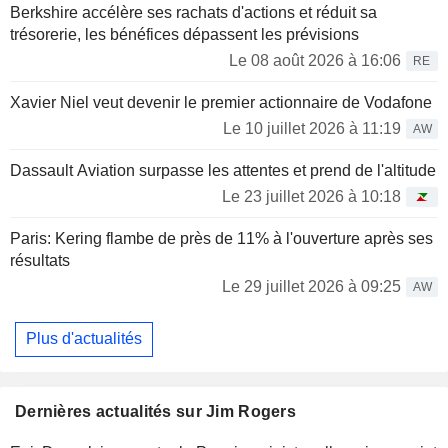
aujourd'hui autorité.
Berkshire accélère ses rachats d'actions et réduit sa
trésorerie, les bénéfices dépassent les prévisions
Passionné de deux roues, Jim Rogers entame en 1990 un
Le 08 août 2026 à 16:06
RE
tour du monde en moto qui durera pendant deux ans. Il
parcourt plus de 160.000 kilomètres, une performance qui lui
Xavier Niel veut devenir le premier actionnaire de Vodafone
vaut de figurer dans le Guinness Book des records. Il profite
Le 10 juillet 2026 à 11:19
de ses voyages pour analyser les possibilités
AW
d'investissement dans chaque pays parcouru. Ces analyses,
il les rassemble dans les nombreux ouvrages qu'il a publiés.
Dassault Aviation surpasse les attentes et prend de l'altitude
Le 23 juillet 2026 à 10:18
Paris: Kering flambe de près de 11% à l'ouverture après ses
résultats
Le 29 juillet 2026 à 09:25
AW
Plus d'actualités
Dernières actualités sur Jim Rogers