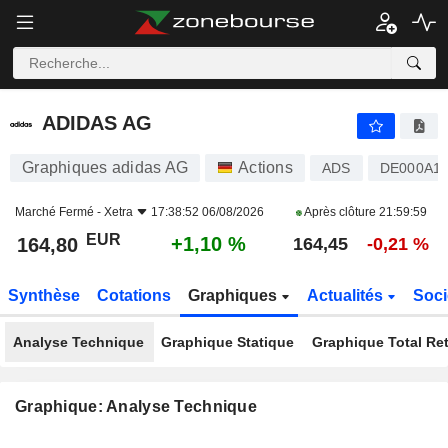
ADIDAS AG
164,80
€
+1,10 %
ADIDAS AG
Graphiques adidas AG
Actions
ADS
DE000A
Marché Fermé -
Xetra
17:38:52 06/08/2026
Après clôture
21:59:59
EUR
+1,10 %
164,80
164,45
-0,21 %
Synthèse
Cotations
Graphiques
Actualités
Soci
Analyse Technique
Graphique Statique
Graphique Total Re
Graphique: Analyse Technique