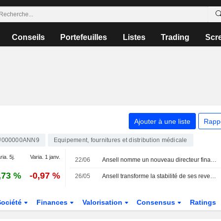
Conseils
Portefeuilles
Listes
Trading
Scr
Ajouter à une liste
Rapp
U000000ANN9
Equipement, fournitures et distribution médicale
ria. 5j.
Varia. 1 janv.
22/06
Ansell nomme un nouveau directeur financier
,73 %
-0,97 %
26/05
Ansell transforme la stabilité de ses revenus en une solide croissance des bénéfices
Société
Finances
Valorisation
Consensus
Ratings