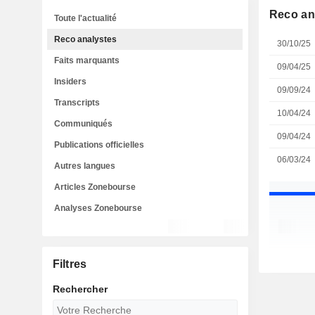
Reco an
Toute l'actualité
Reco analystes
30/10/25
Faits marquants
09/04/25
Insiders
09/09/24
Transcripts
10/04/24
Communiqués
09/04/24
Publications officielles
06/03/24
Autres langues
Articles Zonebourse
Analyses Zonebourse
Filtres
Rechercher