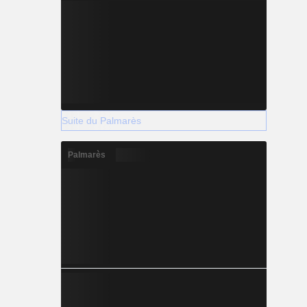
Suite du Palmarès
Palmarès