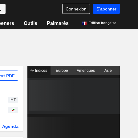
Connexion
S'abonner
eeners
Outils
Palmarès
Édition française
Indices
Europe
Amériques
Asie
ort PDF
MT
Agenda
Secteur
Dérivés
Fonds et ETFs