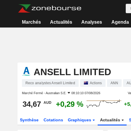
Marchés
Actualités
Analyses
Agenda
ANSELL LIMITED
Reco analystes Ansell Limited
Actions
ANN
A
Marché Fermé -
Australian S.E.
08:10:10 07/08/2026
Va
34,67
+0,29 %
AUD
+5
Synthèse
Cotations
Graphiques
Actualités