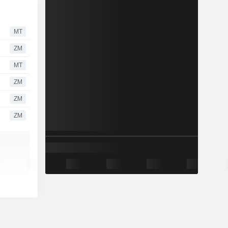
MT
ZM
MT
ZM
ZM
ZM