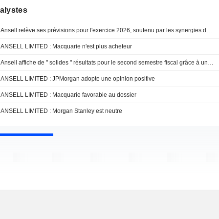
alystes
Ansell relève ses prévisions pour l'exercice 2026, soutenu par les synergies de KBU et un effet de change favorable, selon Jefferies
ANSELL LIMITED : Macquarie n'est plus acheteur
Ansell affiche de " solides " résultats pour le second semestre fiscal grâce à une croissance généralisée des ventes, selon Jefferies
ANSELL LIMITED : JPMorgan adopte une opinion positive
ANSELL LIMITED : Macquarie favorable au dossier
ANSELL LIMITED : Morgan Stanley est neutre