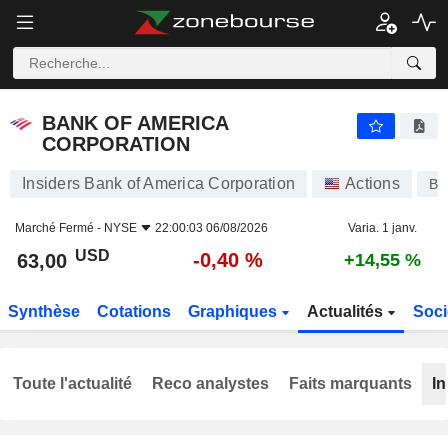
BANK OF AMERICA CORPORATION
63,00
$
-0,40 %
BANK OF AMERICA
CORPORATION
Insiders Bank of America Corporation
Actions
BA
Marché Fermé -
NYSE
22:00:03 06/08/2026
Varia. 1 janv.
USD
-0,40 %
63,00
+14,55 %
Synthèse
Cotations
Graphiques
Actualités
Soci
Toute l'actualité
Reco analystes
Faits marquants
In