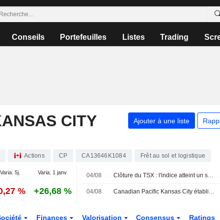
Conseils
Portefeuilles
Listes
Trading
Scr
KANSAS CITY
Ajouter à une liste
Rapp
Actions
CP
CA13646K1084
Frêt au sol et logistique
Varia. 5j.
Varia. 1 janv.
04/08
Clôture du TSX : l'indice atteint un sommet historique, porté par les métaux de base et la technologie malgré la chute du pétrole
0,27 %
+26,68 %
04/08
Canadian Pacific Kansas City établit un record pour les expéditions de céréales canadiennes au cours de la campagne agricole 2025-2026
Société
Finances
Valorisation
Consensus
Ratings