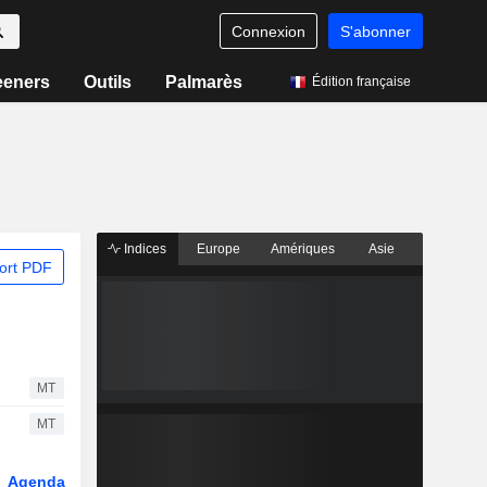
Connexion
S'abonner
eeners
Outils
Palmarès
Édition française
Indices
Europe
Amériques
Asie
ort PDF
MT
MT
Agenda
Secteur
Dérivés
Fonds et ETFs