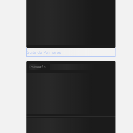
Suite du Palmarès
Palmarès