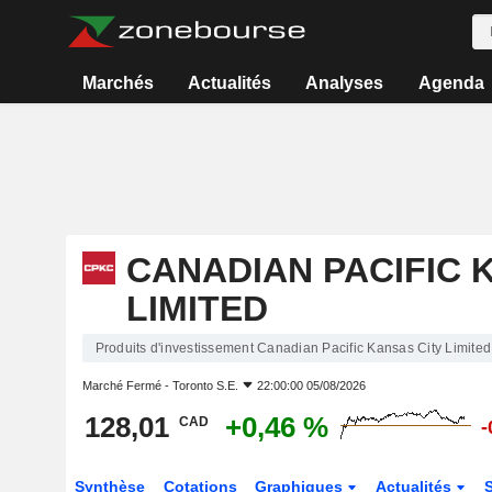
Marchés
Actualités
Analyses
Agenda
CANADIAN PACIFIC 
LIMITED
Produits d'investissement Canadian Pacific Kansas City Limited
Marché Fermé -
Toronto S.E.
22:00:00 05/08/2026
128,01
+0,46 %
CAD
-
Synthèse
Cotations
Graphiques
Actualités