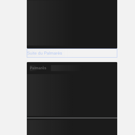
Suite du Palmarès
Palmarès