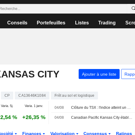
Conseils
Portefeuilles
Listes
Trading
Scr
KANSAS CITY
Ajouter à une liste
Rapp
CP
CA13646K1084
Frêt au sol et logistique
Varia. 5j.
Varia. 1 janv.
04/08
Clôture du TSX : l'indice atteint un sommet historique, porté par les métaux de base et la technologie malgré la chute du pétrole
2,54 %
+26,35 %
04/08
Canadian Pacific Kansas City établit un record pour les expéditions de céréales canadiennes au cours de la campagne agricole 2025-2026
Société
Finances
Valorisation
Consensus
Ratings