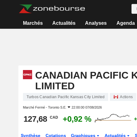
Marchés
Actualités
Analyses
Agenda
CANADIAN PACIFIC 
LIMITED
Turbos Canadian Pacific Kansas City Limited
Actions
Marché Fermé -
Toronto S.E.
22:00:00 07/08/2026
127,68
+0,92 %
CAD
+
Synthèse
Cotations
Graphiques
Actualités