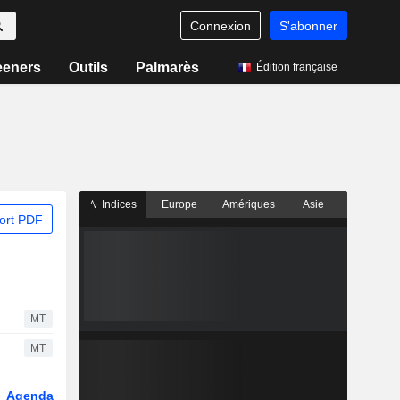
Connexion
S'abonner
eeners
Outils
Palmarès
Édition française
Indices
Europe
Amériques
Asie
ort PDF
MT
MT
Agenda
Secteur
Dérivés
Fonds et ETFs