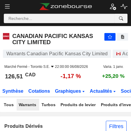
CANADIAN PACIFIC KANSAS CITY LIMITED
126,51
$
-1,17 %
CANADIAN PACIFIC KANSAS
CITY LIMITED
Warrants Canadian Pacific Kansas City Limited
Act
Marché Fermé -
Toronto S.E.
22:00:00 06/08/2026
Varia. 1 janv.
CAD
-1,17 %
126,51
+25,20 %
Synthèse
Cotations
Graphiques
Actualités
Soci
Tous
Warrants
Turbos
Produits de levier
Produits d'inv
Filtres
Produits Dérivés