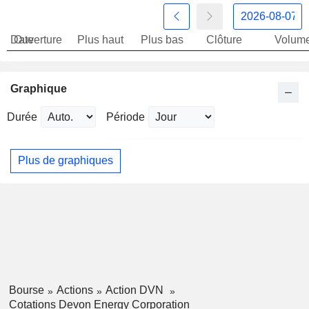
Date
Ouverture
Plus haut
Plus bas
Clôture
Volum
Graphique
Durée
Période
Plus de graphiques
Bourse
Actions
Action DVN
Cotations Devon Energy Corporation