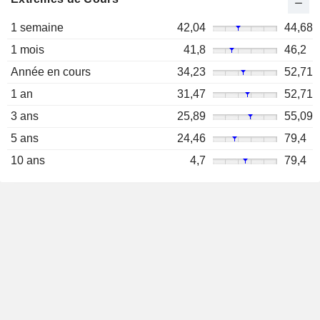
1 semaine
42,04
44,68
1 mois
41,8
46,2
Année en cours
34,23
52,71
1 an
31,47
52,71
3 ans
25,89
55,09
5 ans
24,46
79,4
10 ans
4,7
79,4