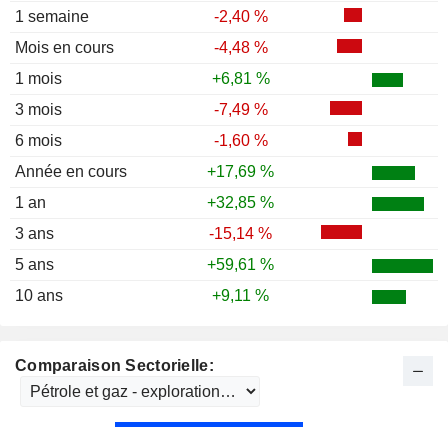
1 semaine
-2,40 %
Mois en cours
-4,48 %
1 mois
+6,81 %
3 mois
-7,49 %
6 mois
-1,60 %
Année en cours
+17,69 %
1 an
+32,85 %
3 ans
-15,14 %
5 ans
+59,61 %
10 ans
+9,11 %
Comparaison Sectorielle: