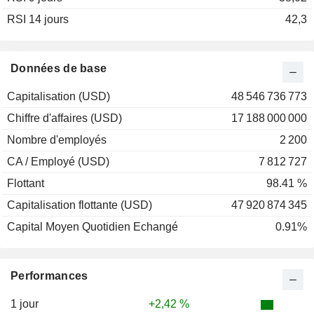
RSI 14 jours
2001
-36,61 %
42,3
2000
+85,46 %
1999
+7,13 %
Données de base
1998
-20,29 %
Capitalisation (USD)
48 546 736 773
1997
+10,79 %
Chiffre d'affaires (USD)
17 188 000 000
1996
+36,27 %
Nombre d'employés
2 200
1995
+39,73 %
CA / Employé (USD)
7 812 727
1994
-11,52 %
Flottant
98.41 %
1993
+37,50 %
Capitalisation flottante (USD)
47 920 874 345
1992
+69,01 %
Capital Moyen Quotidien Echangé
0.91%
1991
-22,83 %
1990
-14,81 %
Performances
1989
+184,21 %
1988
-20,83 %
1 jour
+2,42 %