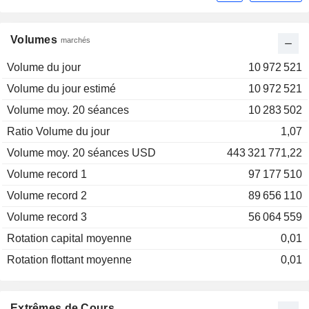
Volumes
marchés
Volume du jour
10 972 521
Volume du jour estimé
10 972 521
Volume moy. 20 séances
10 283 502
Ratio Volume du jour
1,07
Volume moy. 20 séances USD
443 321 771,22
Volume record 1
97 177 510
Volume record 2
89 656 110
Volume record 3
56 064 559
Rotation capital moyenne
0,01
Rotation flottant moyenne
0,01
Extrêmes de Cours