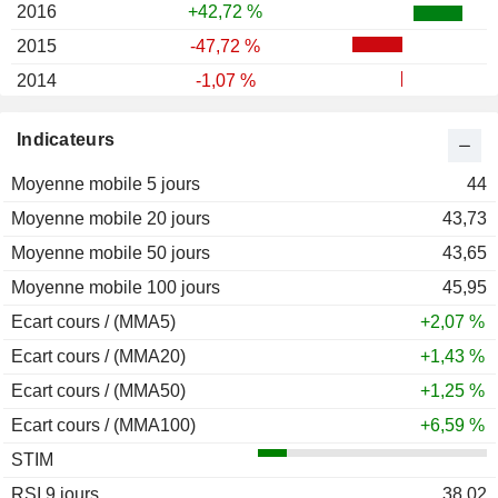
2016
+42,72 %
2015
-47,72 %
2014
-1,07 %
2013
+18,89 %
Indicateurs
2012
-16,06 %
Moyenne mobile 5 jours
2011
-21,03 %
44
Moyenne mobile 20 jours
2010
+6,82 %
43,73
Moyenne mobile 50 jours
2009
+11,86 %
43,65
Moyenne mobile 100 jours
2008
-26,09 %
45,95
Ecart cours / (MMA5)
2007
+32,54 %
+2,07 %
Ecart cours / (MMA20)
2006
+7,26 %
+1,43 %
Ecart cours / (MMA50)
2005
+60,69 %
+1,25 %
Ecart cours / (MMA100)
2004
+35,94 %
+6,59 %
STIM
2003
+24,75 %
RSI 9 jours
2002
+18,76 %
38,02