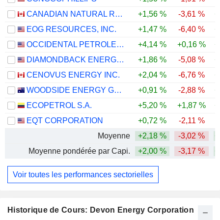
CANADIAN NATURAL RESOURCES LIMITED
+1,56 %
-3,61 %
+
EOG RESOURCES, INC.
+1,47 %
-6,40 %
+
OCCIDENTAL PETROLEUM CORPORATION
+4,14 %
+0,16 %
+
DIAMONDBACK ENERGY, INC.
+1,86 %
-5,08 %
+
CENOVUS ENERGY INC.
+2,04 %
-6,76 %
+
WOODSIDE ENERGY GROUP LTD
+0,91 %
-2,88 %
+
ECOPETROL S.A.
+5,20 %
+1,87 %
+
EQT CORPORATION
+0,72 %
-2,11 %
Moyenne
+2,18 %
-3,02 %
+
Moyenne pondérée par Capi.
+2,00 %
-3,17 %
+
Voir toutes les performances sectorielles
Historique de Cours: Devon Energy Corporation