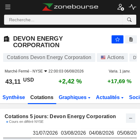
DEVON ENERGY CORPORATION
43,11
$
DEVON ENERGY
CORPORATION
Cotations Devon Energy Corporation
Actions
DV
Marché Fermé -
NYSE
22:00:03 06/08/2026
Varia. 1 janv.
USD
+2,42 %
43,11
+17,69 %
Synthèse
Cotations
Graphiques
Actualités
Soci
Cotations 5 jours: Devon Energy Corporation
Cours en différé NYSE
31/07/2026
03/08/2026
04/08/2026
05/08/202