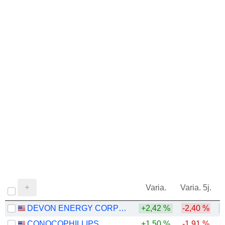
Varia.
Varia. 5j.
DEVON ENERGY CORPORATION
+2,42 %
-2,40 %
+
CONOCOPHILLIPS
+1,50 %
-1,91 %
+