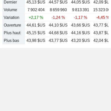
Dernier
45,13 $US
44,57 $US
44,05 $US
42,09 $U
Volume
7 902 404
8 659 960
9 813 391
15 323 06
Variation
+2,17 %
-1,24 %
-1,17 %
-4,45 %
Ouverture
44,61 $US
44,10 $US
43,66 $US
43,77 $U
Plus haut
45,15 $US
44,68 $US
44,16 $US
43,87 $U
Plus bas
43,98 $US
43,77 $US
43,20 $US
42,04 $U