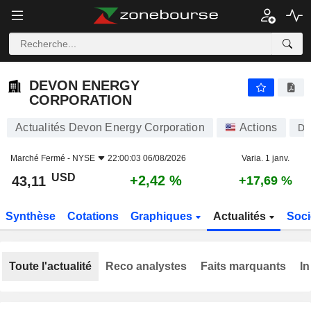
DEVON ENERGY CORPORATION
43,11
$
+2,42 %
DEVON ENERGY
CORPORATION
Actualités Devon Energy Corporation
Actions
D
Marché Fermé -
NYSE
22:00:03 06/08/2026
Varia. 1 janv.
USD
+2,42 %
43,11
+17,69 %
Synthèse
Cotations
Graphiques
Actualités
Soci
Toute l'actualité
Reco analystes
Faits marquants
In