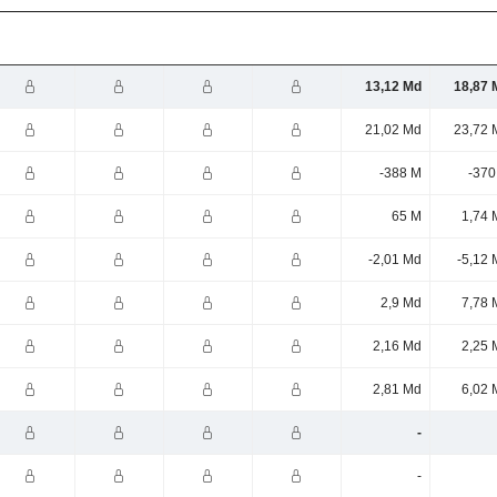
13,12 Md
18,87 
21,02 Md
23,72 
-388 M
-370
65 M
1,74 
-2,01 Md
-5,12 
2,9 Md
7,78 
2,16 Md
2,25 
2,81 Md
6,02 
-
-