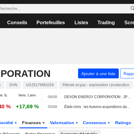
Conseils
Portefeuilles
Listes
Trading
Scr
RPORATION
Ajouter à une liste
Rapp
s
DVN
US25179M1036
Pétrole et gaz - exploration / production
ia. 5j.
Varia. 1 janv.
06/08
DEVON ENERGY CORPORATION : JPMorgan Chase toujours neutre sur le dossier
,40 %
+17,69 %
05/08
États-Unis : les fusions-acquisitions dans l'amont pétrolier et gazier plongent au deuxième trimestre face à la volatilité
Société
Finances
Valorisation
Consensus
Ratings