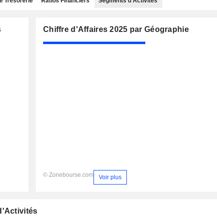
e Trésorerie
Ratios Financiers
Segments d'Activités
s
Chiffre d'Affaires 2025 par Géographie
© Zonebourse.com
Voir plus
'Activités