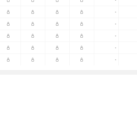
-
-
-
-
-
-