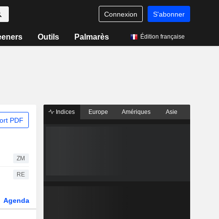
Connexion
S'abonner
eeners
Outils
Palmarès
Édition française
Indices
Europe
Amériques
Asie
ort PDF
ZM
RE
Agenda
Secteur
Dérivés
Fonds et ETFs