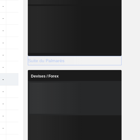
-
-
-
-
-
-
-
-
-
-
-
-
-
-
-
-
-
-
-
-
Suite du Palmarès
-
-
-
-
Devises / Forex
-
-
-
-
-
-
-
-
-
-
-
-
-
-
-
-
-
-
-
-