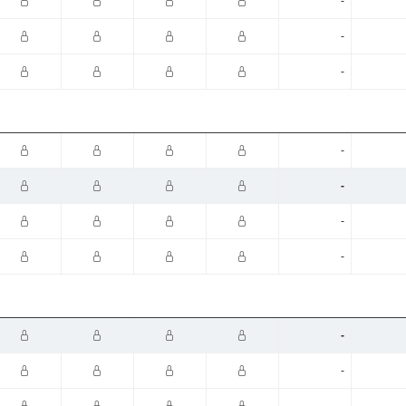
-
-
-
-
-
-
-
-
-