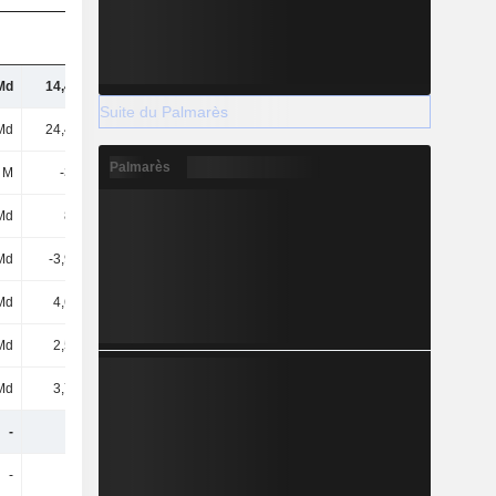
Md
14,43 Md
15,17 Md
16,04 Md
Suite du Palmarès
Md
24,49 Md
30,49 Md
31,6 Md
Palmarès
 M
-369 M
-401 M
-497 M
Md
841 M
770 M
785 M
Md
-3,95 Md
-7,45 Md
-3,91 Md
Md
4,62 Md
3,71 Md
3,47 Md
Md
2,58 Md
3,29 Md
3,64 Md
Md
3,75 Md
2,89 Md
2,64 Md
-
-
-
-
-
-
-
-