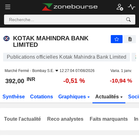
KOTAK MAHINDRA BANK LIMITED
392,00
₹
-0,51 %
KOTAK MAHINDRA BANK
LIMITED
Publications officielles Kotak Mahindra Bank Limited
Marché Fermé -
Bombay S.E.
12:27:04 07/08/2026
Varia. 1 janv.
INR
-0,51 %
392,00
-10,94 %
Synthèse
Cotations
Graphiques
Actualités
Soci
Toute l'actualité
Reco analystes
Faits marquants
In