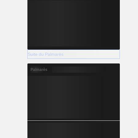
Suite du Palmarès
Palmarès