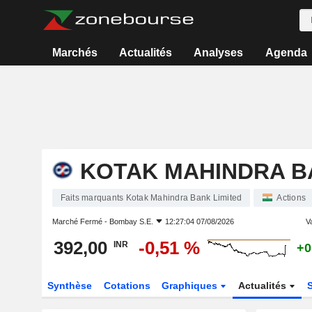
Marchés
Actualités
Analyses
Agenda
KOTAK MAHINDRA B
Faits marquants Kotak Mahindra Bank Limited
Actions
Marché Fermé -
Bombay S.E.
12:27:04 07/08/2026
Va
392,00
-0,51 %
INR
+0
Synthèse
Cotations
Graphiques
Actualités