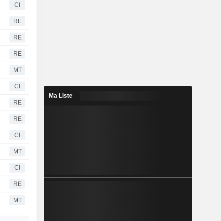
CI
RE
RE
RE
MT
CI
Ma Liste
RE
RE
CI
MT
CI
RE
MT