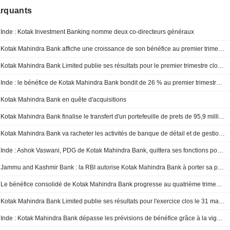
arquants
Inde : Kotak Investment Banking nomme deux co-directeurs généraux
Kotak Mahindra Bank affiche une croissance de son bénéfice au premier trimestre fiscal
Kotak Mahindra Bank Limited publie ses résultats pour le premier trimestre clos le 30 juin 2026
Inde : le bénéfice de Kotak Mahindra Bank bondit de 26 % au premier trimestre, dépassant les attentes
Kotak Mahindra Bank en quête d'acquisitions
Kotak Mahindra Bank finalise le transfert d'un portefeuille de prets de 95,9 milliards de roupies de sa filiale
Kotak Mahindra Bank va racheter les activités de banque de détail et de gestion de fortune de Deutsche Bank en Inde
Inde : Ashok Vaswani, PDG de Kotak Mahindra Bank, quittera ses fonctions pour raisons personnelles
Jammu and Kashmir Bank : la RBI autorise Kotak Mahindra Bank à porter sa participation globale jusqu'à 9,99 %
Le bénéfice consolidé de Kotak Mahindra Bank progresse au quatrième trimestre fiscal
Kotak Mahindra Bank Limited publie ses résultats pour l'exercice clos le 31 mars 2026
Inde : Kotak Mahindra Bank dépasse les prévisions de bénéfice grâce à la vigueur du crédit