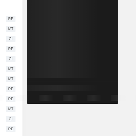
RE
MT
CI
RE
CI
MT
MT
RE
RE
MT
CI
RE