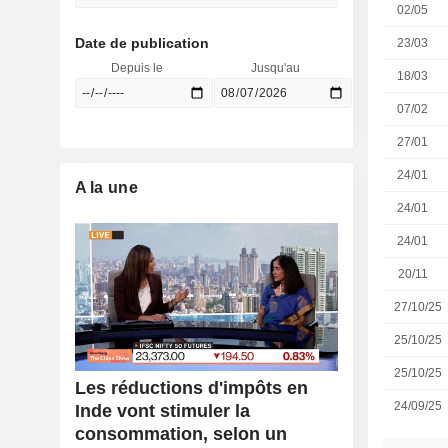
02/05
Date de publication
23/03
Depuis le
Jusqu'au
18/03
07/02
27/01
24/01
A la une
24/01
24/01
20/11
27/10/25
25/10/25
25/10/25
Les réductions d'impôts en
24/09/25
Inde vont stimuler la
consommation, selon un