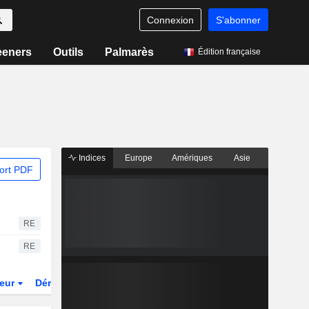
Connexion
S'abonner
eeners
Outils
Palmarès
Édition française
Indices
Europe
Amériques
Asie
ort PDF
RE
RE
teur
Dérivés
Fonds et ETFs