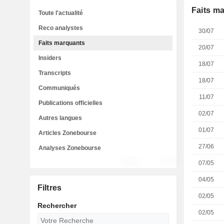
Faits m
Toute l'actualité
Reco analystes
30/07
Faits marquants
20/07
Insiders
18/07
Transcripts
18/07
Communiqués
11/07
Publications officielles
02/07
Autres langues
01/07
Articles Zonebourse
27/06
Analyses Zonebourse
07/05
04/05
Filtres
02/05
Rechercher
02/05