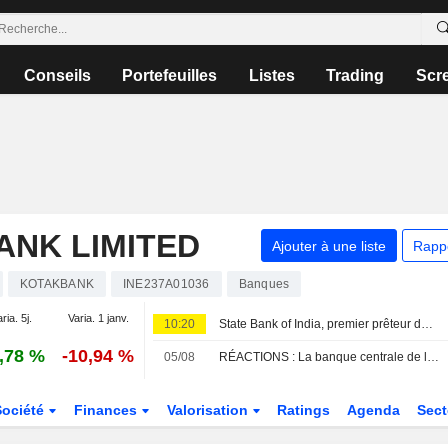
Conseils
Portefeuilles
Listes
Trading
Scr
ANK LIMITED
Ajouter à une liste
Rapp
KOTAKBANK
INE237A01036
Banques
ria. 5j.
Varia. 1 janv.
10:20
State Bank of India, premier prêteur du pays, dépasse les prévisions de bénéfice trimestriel grâce à la croissance des prêts
,78 %
-10,94 %
05/08
RÉACTIONS : La banque centrale de l'Inde maintient ses taux comme prévu
Société
Finances
Valorisation
Ratings
Agenda
Sec