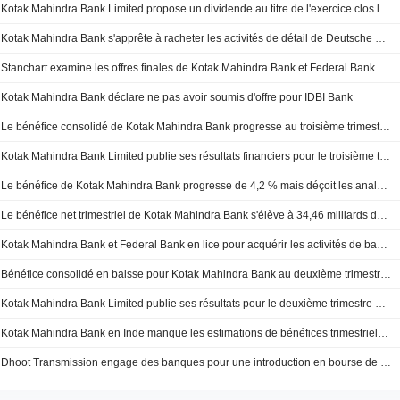
Kotak Mahindra Bank Limited propose un dividende au titre de l'exercice clos le 31 mars 2026
Kotak Mahindra Bank s'apprête à racheter les activités de détail de Deutsche Bank en Inde pour 45 milliards de roupies, selon l'ET
Stanchart examine les offres finales de Kotak Mahindra Bank et Federal Bank pour son portefeuille de cartes de crédit grand public
Kotak Mahindra Bank déclare ne pas avoir soumis d'offre pour IDBI Bank
Le bénéfice consolidé de Kotak Mahindra Bank progresse au troisième trimestre fiscal
Kotak Mahindra Bank Limited publie ses résultats financiers pour le troisième trimestre et les neuf premiers mois clos le 31 décembre 2025
Le bénéfice de Kotak Mahindra Bank progresse de 4,2 % mais déçoit les analystes
Le bénéfice net trimestriel de Kotak Mahindra Bank s'élève à 34,46 milliards de roupies
Kotak Mahindra Bank et Federal Bank en lice pour acquérir les activités de banque de détail et de gestion de patrimoine de Deutsche Bank en Inde
Bénéfice consolidé en baisse pour Kotak Mahindra Bank au deuxième trimestre fiscal
Kotak Mahindra Bank Limited publie ses résultats pour le deuxième trimestre et le premier semestre clos le 30 septembre 2025
Kotak Mahindra Bank en Inde manque les estimations de bénéfices trimestriels en raison de provisions accrues
Dhoot Transmission engage des banques pour une introduction en bourse de 250 millions de dollars