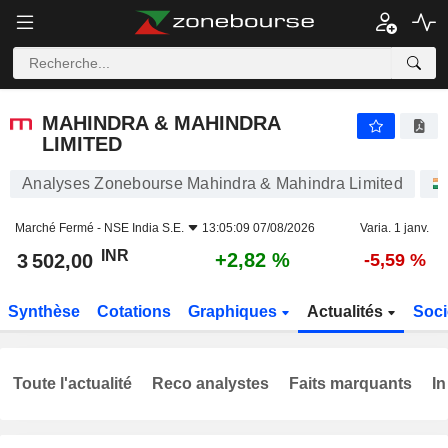
MAHINDRA & MAHINDRA LIMITED
3 502,00
₹
+2,82 %
MAHINDRA & MAHINDRA
LIMITED
Analyses Zonebourse Mahindra & Mahindra Limited
Marché Fermé -
NSE India S.E.
13:05:09 07/08/2026
Varia. 1 janv.
INR
+2,82 %
3 502,00
-5,59 %
Synthèse
Cotations
Graphiques
Actualités
Soci
Toute l'actualité
Reco analystes
Faits marquants
In