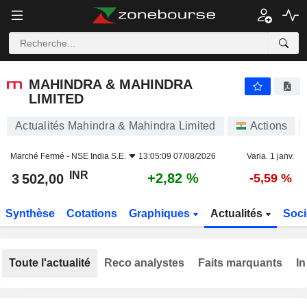
MAHINDRA & MAHINDRA LIMITED
3 502,00
₹
+2,82 %
MAHINDRA & MAHINDRA
LIMITED
Actualités Mahindra & Mahindra Limited
Actions
Marché Fermé -
NSE India S.E.
13:05:09 07/08/2026
Varia. 1 janv.
INR
+2,82 %
3 502,00
-5,59 %
Synthèse
Cotations
Graphiques
Actualités
Soci
Toute l'actualité
Reco analystes
Faits marquants
In