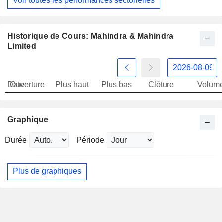
Voir toutes les performances sectorielles
Historique de Cours: Mahindra & Mahindra
Limited
Date
Ouverture
Plus haut
Plus bas
Clôture
Volum
Graphique
Durée
Période
Plus de graphiques