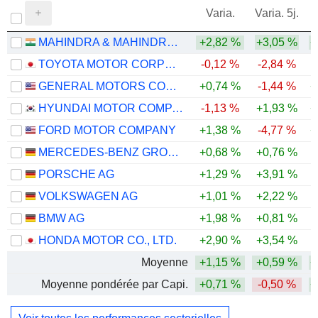
Varia.
Varia. 5j.
MAHINDRA & MAHINDRA LIMITED
+2,82 %
+3,05 %
+
TOYOTA MOTOR CORPORATION
-0,12 %
-2,84 %
GENERAL MOTORS COMPANY
+0,74 %
-1,44 %
+
HYUNDAI MOTOR COMPANY
-1,13 %
+1,93 %
+
FORD MOTOR COMPANY
+1,38 %
-4,77 %
+
MERCEDES-BENZ GROUP AG
+0,68 %
+0,76 %
PORSCHE AG
+1,29 %
+3,91 %
VOLKSWAGEN AG
+1,01 %
+2,22 %
-
BMW AG
+1,98 %
+0,81 %
-
HONDA MOTOR CO., LTD.
+2,90 %
+3,54 %
Moyenne
+1,15 %
+0,59 %
+
Moyenne pondérée par Capi.
+0,71 %
-0,50 %
+