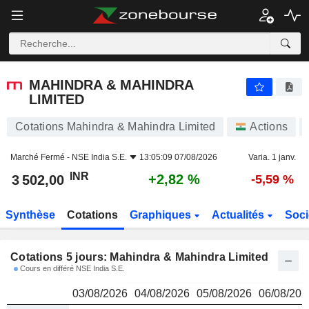
MAHINDRA & MAHINDRA LIMITED
3 502,00
₹
MAHINDRA & MAHINDRA
LIMITED
Cotations Mahindra & Mahindra Limited
Actions
Marché Fermé -
NSE India S.E.
13:05:09 07/08/2026
Varia. 1 janv.
INR
+2,82 %
3 502,00
-5,59 %
Synthèse
Cotations
Graphiques
Actualités
Soci
Cotations 5 jours: Mahindra & Mahindra Limited
Cours en différé NSE India S.E.
03/08/2026
04/08/2026
05/08/2026
06/08/202