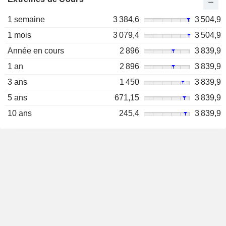
1 semaine
3 384,6
3 504,9
1 mois
3 079,4
3 504,9
Année en cours
2 896
3 839,9
1 an
2 896
3 839,9
3 ans
1 450
3 839,9
5 ans
671,15
3 839,9
10 ans
245,4
3 839,9