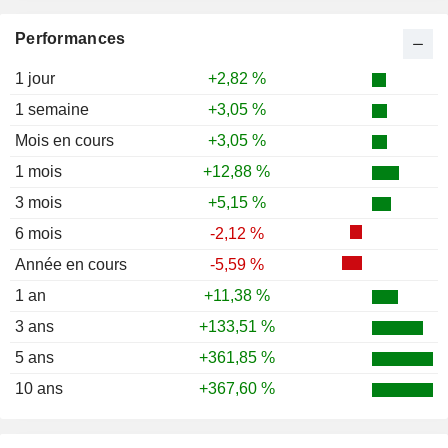
Performances
1 jour
+2,82 %
1 semaine
+3,05 %
Mois en cours
+3,05 %
1 mois
+12,88 %
3 mois
+5,15 %
6 mois
-2,12 %
Année en cours
-5,59 %
1 an
+11,38 %
3 ans
+133,51 %
5 ans
+361,85 %
10 ans
+367,60 %