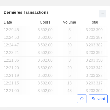
Dernières Transactions
Date
Cours
Volume
Total
12:29:45
3 502,00
3
3 203 390
12:24:53
3 502,00
5
3 203 387
12:24:47
3 502,00
30
3 203 382
12:23:21
3 502,00
2
3 203 352
12:21:36
3 502,00
8
3 203 350
12:21:20
3 502,00
20
3 203 342
12:21:19
3 502,00
5
3 203 322
12:21:15
3 502,00
13
3 203 317
12:21:00
3 502,00
43
3 203 304
Suivant