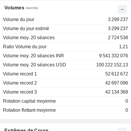
Volumes
marchés
Volume du jour
3 299 237
Volume du jour estimé
3 299 237
Volume moy. 20 séances
2 724 538
Ratio Volume du jour
1,21
Volume moy. 20 séances INR
9 541 332 076
Volume moy. 20 séances USD
100 222 152,13
Volume record 1
52 612 672
Volume record 2
42 697 096
Volume record 3
42 134 368
Rotation capital moyenne
0
Rotation flottant moyenne
0
Extrêmes de Cours