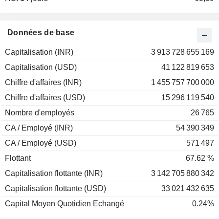
2001
-39,95 %
2000
-64,61 %
Données de base
1999
+154,39 %
Capitalisation (INR)
3 913 728 655 169
1998
-49,80 %
Capitalisation (USD)
41 122 819 653
1997
+2,38 %
Chiffre d'affaires (INR)
1 455 757 700 000
1996
-4,16 %
Chiffre d'affaires (USD)
15 296 119 540
1995
-5,37 %
Nombre d'employés
26 765
1994
-5,60 %
CA / Employé (INR)
54 390 349
CA / Employé (USD)
571 497
Flottant
67.62 %
Capitalisation flottante (INR)
3 142 705 880 342
Capitalisation flottante (USD)
33 021 432 635
Capital Moyen Quotidien Echangé
0.24%