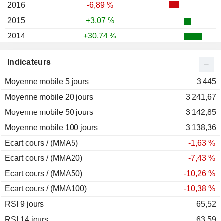
2016
-6,89 %
2015
+3,07 %
2014
+30,74 %
2013
+1,35 %
Indicateurs
2012
+36,65 %
Moyenne mobile 5 jours
2011
-12,39 %
3 445
Moyenne mobile 20 jours
2010
+44,00 %
3 241,67
Moyenne mobile 50 jours
2009
+293,75 %
3 142,85
Moyenne mobile 100 jours
2008
-68,15 %
3 138,36
Ecart cours / (MMA5)
2007
-5,12 %
-1,63 %
Ecart cours / (MMA20)
2006
+77,57 %
-7,43 %
Ecart cours / (MMA50)
2005
+87,59 %
-10,26 %
Ecart cours / (MMA100)
2004
+40,29 %
-10,38 %
RSI 9 jours
2003
+244,68 %
65,52
RSI 14 jours
2002
+26,46 %
63,59