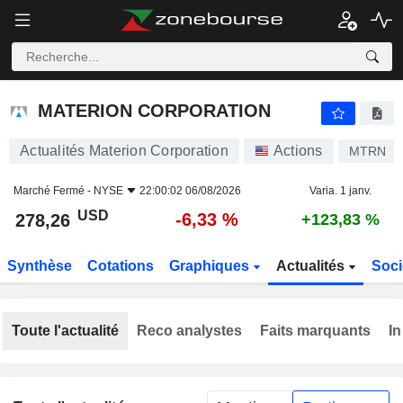
MATERION CORPORATION
278,26
$
-6,33 %
MATERION CORPORATION
Actualités Materion Corporation
Actions
MTRN
Marché Fermé -
NYSE
22:00:02 06/08/2026
Varia. 1 janv.
USD
-6,33 %
278,26
+123,83 %
Synthèse
Cotations
Graphiques
Actualités
Soci
Toute l'actualité
Reco analystes
Faits marquants
In