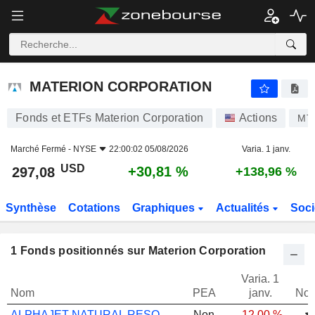
MATERION CORPORATION
297,08
$
+30,81 %
MATERION CORPORATION
Fonds et ETFs Materion Corporation
Actions
MT
Marché Fermé -
NYSE
22:00:02 05/08/2026
Varia. 1 janv.
USD
+30,81 %
297,08
+138,96 %
Synthèse
Cotations
Graphiques
Actualités
Soci
1
Fonds positionnés sur Materion Corporation
Varia. 1
Nom
PEA
janv.
Not
ALPHAJET NATURAL RESOURCES C
Non
-12,00 %