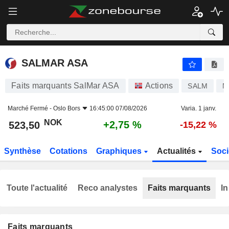
SALMAR ASA
523,50
kr
+2,75 %
SALMAR ASA
Faits marquants SalMar ASA
Actions
SALM
N
Marché Fermé -
Oslo Bors
16:45:00 07/08/2026
Varia. 1 janv.
NOK
+2,75 %
523,50
-15,22 %
Synthèse
Cotations
Graphiques
Actualités
Soci
Toute l'actualité
Reco analystes
Faits marquants
In
Faits marquants