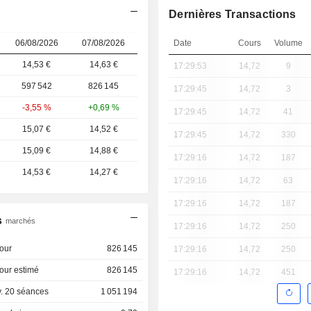
Dernières Transactions
06/08/2026
07/08/2026
Date
Cours
Volume
14,53 €
14,63 €
17:29:53
14,72
9
597 542
826 145
17:29:45
14,72
3
-3,55 %
+0,69 %
17:29:45
14,72
41
15,07 €
14,52 €
17:29:45
14,72
330
15,09 €
14,88 €
17:29:16
14,72
187
14,53 €
14,27 €
17:29:16
14,72
63
17:29:16
14,72
187
s
marchés
17:29:16
14,72
250
our
826 145
17:29:16
14,72
250
our estimé
826 145
17:29:16
14,72
451
. 20 séances
1 051 194