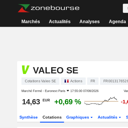
Marchés
Actualités
Analyses
Agenda
VALEO SE
Cotations Valeo SE
Actions
FR
FR001317652
Marché Fermé -
Euronext Paris
17:55:00 07/08/2026
Var
14,63
+0,69 %
EUR
-1
Synthèse
Cotations
Graphiques
Actualités