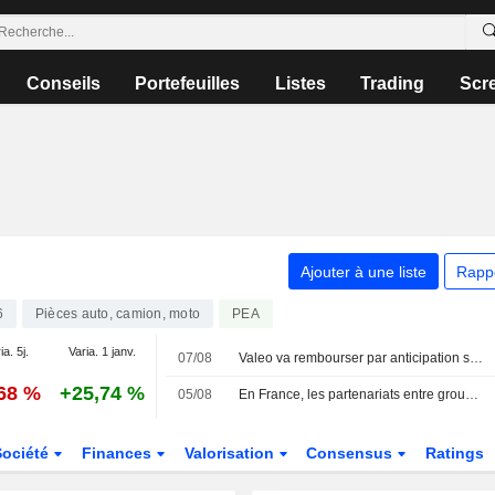
Conseils
Portefeuilles
Listes
Trading
Scr
Ajouter à une liste
Rapp
6
Pièces auto, camion, moto
PEA
ia. 5j.
Varia. 1 janv.
07/08
Valeo va rembourser par anticipation ses obligations 2027
,68 %
+25,74 %
05/08
En France, les partenariats entre groupes automobiles et dronistes se multiplient
Société
Finances
Valorisation
Consensus
Ratings