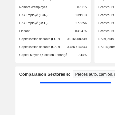
Nombre d'employés
87 115
Ecart cours
CA / Employé (EUR)
239 913
Ecart cours
CA / Employé (USD)
277 356
Ecart cours
Flottant
83.94 %
Ecart cours
Capitalisation flottante (EUR)
3 016 008 339
RSI 9 jours
Capitalisation flottante (USD)
3 486 714 843
RSI 14 jour
Capital Moyen Quotidien Echangé
0.44%
Comparaison Sectorielle: