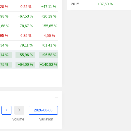
2015
+37,60 %
,20 %
-0,22 %
+47,11 %
20,77 Md
2014
+28,81 %
,98 %
+67,53 %
+20,19 %
18,67 Md
2013
+113,71 %
1,68 %
+78,67 %
+155,65 %
18,62 Md
2012
+22,55 %
,95 %
-6,85 %
-4,56 %
15,79 Md
2011
-27,68 %
,34 %
+79,11 %
+61,41 %
13,93 Md
2010
+73,11 %
,14 %
+55,96 %
+96,58 %
23,47 Md
2009
+131,09 %
,75 %
+64,00 %
+140,82 %
2008
-62,36 %
2007
-10,56 %
2006
+0,38 %
2005
+1,98 %
2004
-2,99 %
Volume
Variation
2003
+6,19 %
2002
-33,26 %