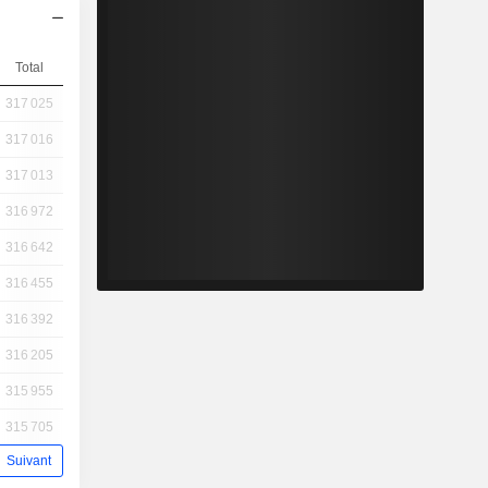
Total
317 025
317 016
317 013
316 972
316 642
316 455
316 392
316 205
315 955
315 705
Suivant