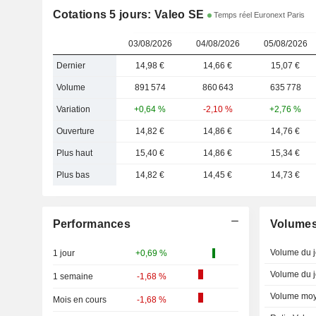
Cotations 5 jours: Valeo SE
Temps réel Euronext Paris
03/08/2026
04/08/2026
05/08/2026
Dernier
14,98 €
14,66 €
15,07 €
Volume
891 574
860 643
635 778
Variation
+0,64 %
-2,10 %
+2,76 %
Ouverture
14,82 €
14,86 €
14,76 €
Plus haut
15,40 €
14,86 €
15,34 €
Plus bas
14,82 €
14,45 €
14,73 €
Performances
Volume
Volume du j
1 jour
+0,69 %
Volume du j
1 semaine
-1,68 %
Volume moy
Mois en cours
-1,68 %