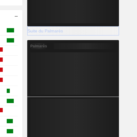
Suite du Palmarès
Palmarès