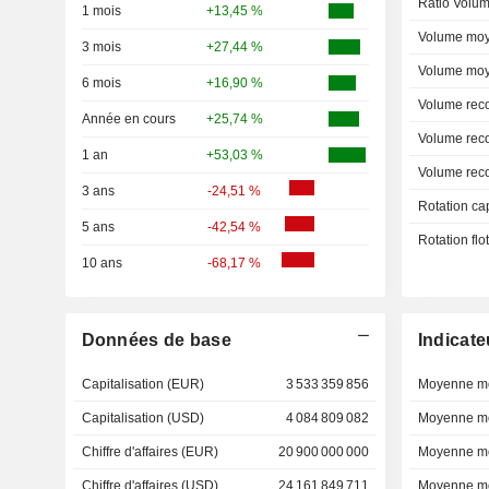
Ratio Volum
1 mois
+13,45 %
Volume moy
3 mois
+27,44 %
Volume moy
6 mois
+16,90 %
Volume rec
Année en cours
+25,74 %
Volume rec
1 an
+53,03 %
Volume rec
3 ans
-24,51 %
Rotation ca
5 ans
-42,54 %
Rotation fl
10 ans
-68,17 %
Données de base
Indicate
Capitalisation (EUR)
3 533 359 856
Moyenne mo
Capitalisation (USD)
4 084 809 082
Moyenne mo
Chiffre d'affaires (EUR)
20 900 000 000
Moyenne mo
Chiffre d'affaires (USD)
24 161 849 711
Moyenne mo