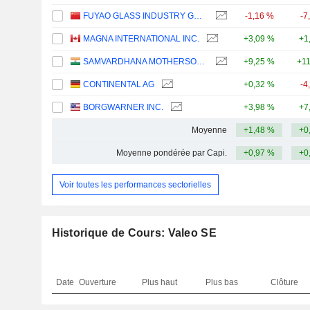
FUYAO GLASS INDUSTRY GROUP CO., LTD.
-1,16 %
-7
MAGNA INTERNATIONAL INC.
+3,09 %
+1
SAMVARDHANA MOTHERSON INTERNATIONAL LIMITED
+9,25 %
+1
CONTINENTAL AG
+0,32 %
-4
BORGWARNER INC.
+3,98 %
+7
Moyenne
+1,48 %
+0
Moyenne pondérée par Capi.
+0,97 %
+0
Voir toutes les performances sectorielles
Historique de Cours: Valeo SE
Date
Ouverture
Plus haut
Plus bas
Clôture