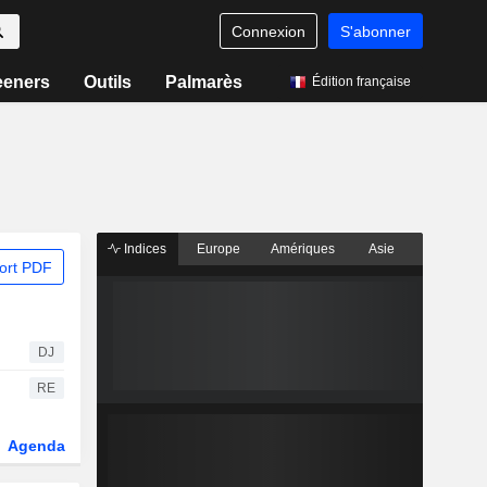
Connexion
S'abonner
eeners
Outils
Palmarès
Édition française
Indices
Europe
Amériques
Asie
ort PDF
DJ
RE
Agenda
Secteur
Dérivés
Fonds et ETFs