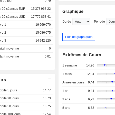
e du jour
0,79
. 20 séances EUR
15 378 968,22
Graphique
. 20 séances USD
17 772 858,41
Durée
Période
ord 1
19 969 070
ord 2
15 086 075
Plus de graphiques
ord 3
14 942 120
pital moyenne
0
Extrêmes de Cours
ottant moyenne
0,01
1 semaine
14,26
1 mois
12,04
urs
Année en cours
9,44
bile 5 jours
14,77
1 an
9,44
bile 20 jours
13,73
3 ans
6,73
bile 50 jours
13,75
5 ans
6,73
bile 100 jours
12,54