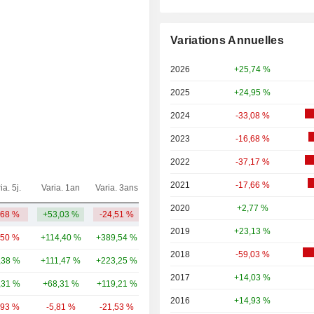
Variations Annuelles
2026
+25,74 %
2025
+24,95 %
2024
-33,08 %
2023
-16,68 %
2022
-37,17 %
2021
-17,66 %
ia. 5j.
Varia. 1an
Varia. 3ans
Capi.($)
2020
+2,77 %
,68 %
+53,03 %
-24,51 %
4,08 Md
2019
+23,13 %
,50 %
+114,40 %
+389,54 %
42,13 Md
2018
-59,03 %
,38 %
+111,47 %
+223,25 %
38,6 Md
2017
+14,03 %
,31 %
+68,31 %
+119,21 %
31,42 Md
2016
+14,93 %
,93 %
-5,81 %
-21,53 %
30,67 Md