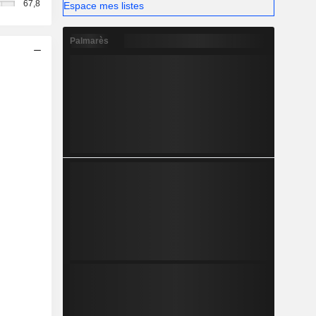
67,8
Espace mes listes
Palmarès