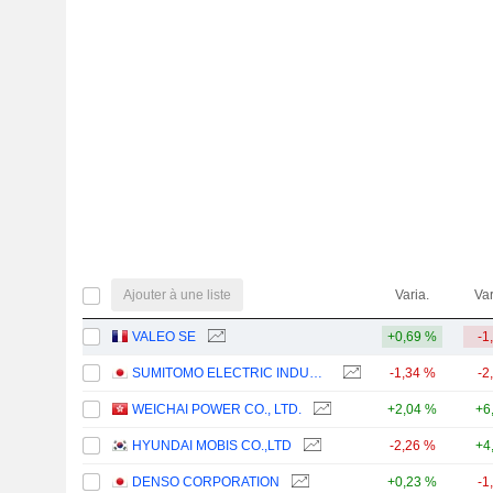
Ajouter à une liste
Varia.
Var
VALEO SE
+0,69 %
-1
SUMITOMO ELECTRIC INDUSTRIES, LTD.
-1,34 %
-2
WEICHAI POWER CO., LTD.
+2,04 %
+6
HYUNDAI MOBIS CO.,LTD
-2,26 %
+4
DENSO CORPORATION
+0,23 %
-1