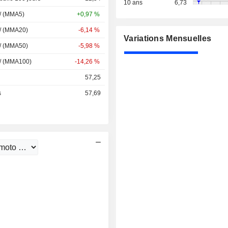
10 ans
6,73
 / (MMA5)
+0,97 %
 / (MMA20)
-6,14 %
Variations Mensuelles
 / (MMA50)
-5,98 %
 / (MMA100)
-14,26 %
57,25
s
57,69