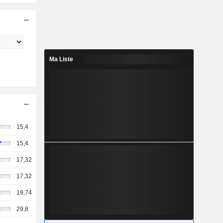
Ma Liste
15,4
15,4
17,32
17,32
19,74
29,8