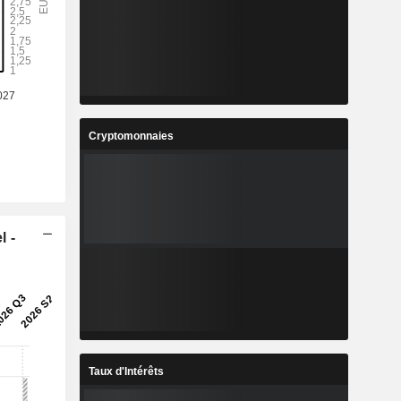
%
5,33 %
7
0,6973
%
14,93 %
3
19,47
%
11,69 %
Cryptomonnaies
3
2,192
%
27,98 %
5
241 515
-
-
l -
Taux d'Intérêts