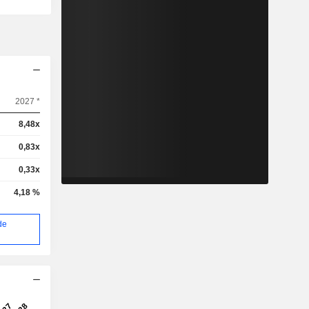
2027 *
8,48x
0,83x
0,33x
4,18 %
de