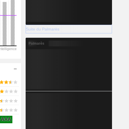
2028
Suite du Palmarès
3 164
Palmarès
-10,6 %
-
2028
1 931
1,44 %
AAA
519,3