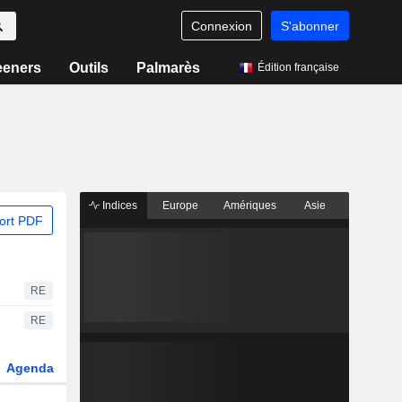
Connexion
S'abonner
eeners
Outils
Palmarès
Édition française
Indices
Europe
Amériques
Asie
ort PDF
RE
RE
Agenda
Secteur
Dérivés
Fonds et ETFs