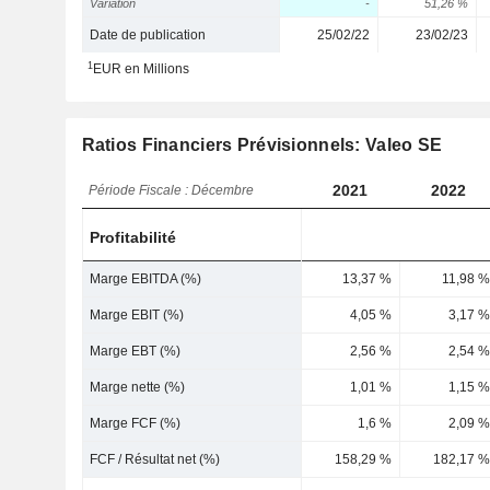
Variation
-
51,26 %
Date de publication
25/02/22
23/02/23
1
EUR en Millions
Ratios Financiers Prévisionnels: Valeo SE
2021
2022
Période Fiscale : Décembre
Profitabilité
Marge EBITDA (%)
13,37 %
11,98 %
Marge EBIT (%)
4,05 %
3,17 %
Marge EBT (%)
2,56 %
2,54 %
Marge nette (%)
1,01 %
1,15 %
Marge FCF (%)
1,6 %
2,09 %
FCF / Résultat net (%)
158,29 %
182,17 %