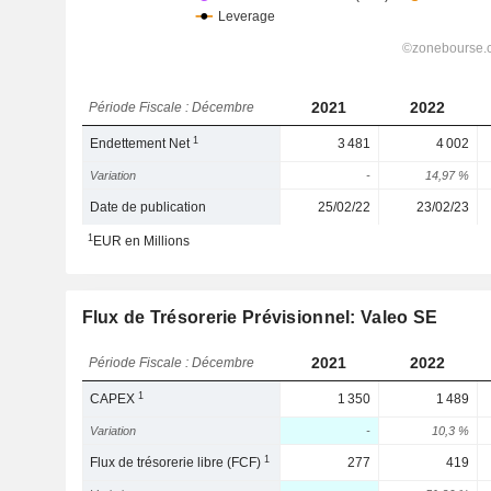
2021
2022
Période Fiscale : Décembre
1
Endettement Net
3 481
4 002
Variation
-
14,97 %
Date de publication
25/02/22
23/02/23
1
EUR en Millions
Flux de Trésorerie Prévisionnel: Valeo SE
2021
2022
Période Fiscale : Décembre
1
CAPEX
1 350
1 489
Variation
-
10,3 %
1
Flux de trésorerie libre (FCF)
277
419