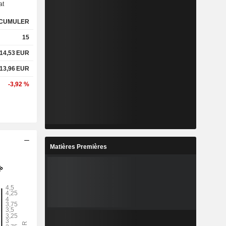
at
CUMULER
%
2,26 %
15
%
12,72 %
14,53
EUR
13,96
EUR
x
0,96x
-3,92 %
x
6,09x
%
8,85 %
Matières Premières
%
58,56 %
%
371,91 %
4
11,21