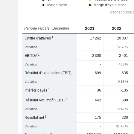
2021
2022
Période Fiscale : Décembre
1
Chiffre d'affaires
17 262
20 037
Variation
-
16,08 %
1
EBITDA
2 308
2 401
Variation
-
4,03 %
1
Résultat d'exploitation (EBIT)
699
635
Variation
-
-9,16 %
1
Intérêts payés
36
-135
1
Résultat Avt. Impôt (EBT)
442
509
Variation
-
15,16 %
1
Résultat net
175
230
Variation
-
31,43 %