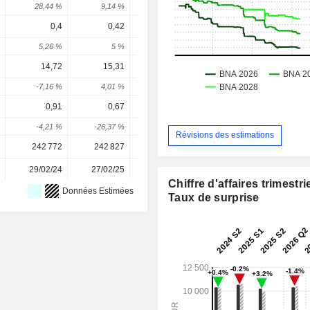
28,44 %
9,14 %
-15,15 %
8,25 %
5,5 
0,4
0,42
0,42
0,5103
0,606
5,26 %
5 %
0 %
21,5 %
18,89 
14,72
15,31
13,52
15,91
17,4
-7,16 %
4,01 %
-11,66 %
17,64 %
9,6 
0,91
0,67
0,82
1,238
1,71
-4,21 %
-26,37 %
22,39 %
50,99 %
38,33 
Révisions des estimations
242 772
242 827
244 433
241 515
241 51
29/02/24
27/02/25
26/02/26
-
Chiffre d'affaires trimestrie
Données Estimées
Taux de surprise