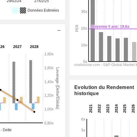
29/02/24
27/02/25
26/02/26
-
-
Données Estimées
Evolution du Rendement
historique