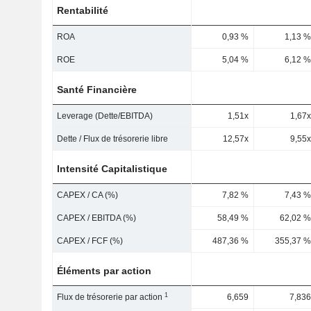
Rentabilité
ROA
0,93 %
1,13 %
ROE
5,04 %
6,12 %
Santé Financière
Leverage (Dette/EBITDA)
1,51x
1,67x
Dette / Flux de trésorerie libre
12,57x
9,55x
Intensité Capitalistique
CAPEX / CA (%)
7,82 %
7,43 %
CAPEX / EBITDA (%)
58,49 %
62,02 %
CAPEX / FCF (%)
487,36 %
355,37 %
Éléments par action
1
Flux de trésorerie par action
6,659
7,836