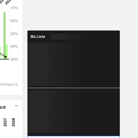
2028
Ma Liste
21 831
3,56 %
3 298
5,39 %
1 333
13,61 %
-285,4
879,1
que
20,22 %
523,7
27,91 %