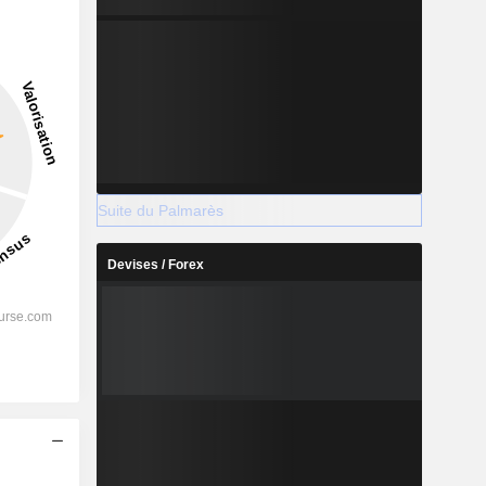
14,79 %
-
2028
Suite du Palmarès
Devises / Forex
%
15,11 %
%
6,11 %
%
4,03 %
%
2,4 %
%
2,38 %
s
%
99,15 %