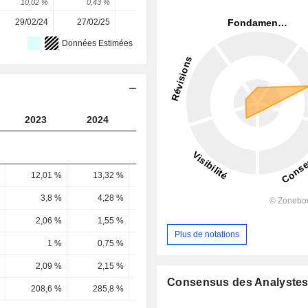
10,02 %
0,43 %
14,04 %
-18,18 %
4,72 %
29/02/24
27/02/25
26/02/26
-
-
Données Estimées
2023
2024
2025
2026
2027
12,01 %
13,32 %
14,75 %
14,58 %
14,85 
3,8 %
4,28 %
4,67 %
4,98 %
5,57 
2,06 %
1,55 %
2,2 %
2,82 %
3,47 
Plus de notations
1 %
0,75 %
0,96 %
1,43 %
1,94 
2,09 %
2,15 %
2,53 %
2,11 %
2,15 
Consensus des Analyste
208,6 %
285,8 %
264 %
147,48 %
110,49 