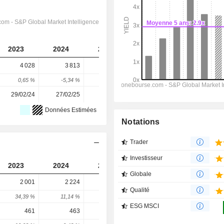
2023
2024
2025
2026
2027
4 028
3 813
4 022
3 810
3 539
0,65 %
-5,34 %
5,48 %
-5,27 %
-7,11 %
29/02/24
27/02/25
26/02/26
-
-
Données Estimées
Notations
Trader
Investisseur
2023
2024
2025
2026
2027
Globale
2 001
2 224
1 761
1 846
1 904
Qualité
34,39 %
11,14 %
-20,82 %
4,81 %
3,15 %
ESG MSCI
461
463
528
432
452,4