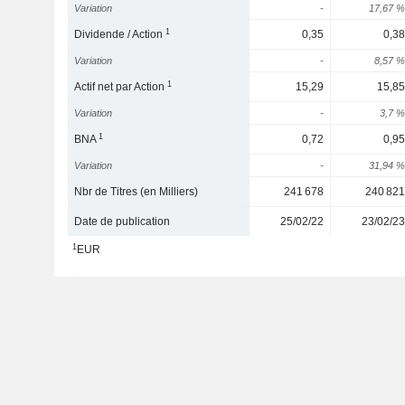
Variation
-
17,67 %
1
Dividende / Action
0,35
0,38
Variation
-
8,57 %
1
Actif net par Action
15,29
15,85
Variation
-
3,7 %
1
BNA
0,72
0,95
Variation
-
31,94 %
Nbr de Titres (en Milliers)
241 678
240 821
Date de publication
25/02/22
23/02/23
1
EUR