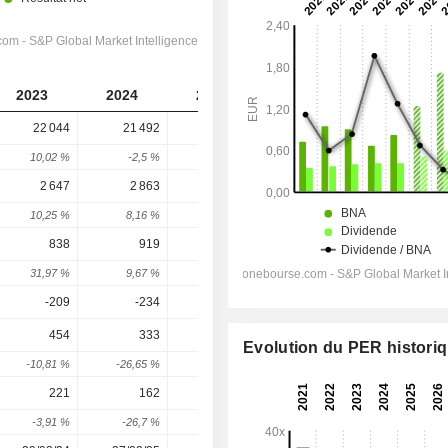
2023
2024
2025
2026
2027
22 044
21 492
20 900
20 456
21 080
10,02 %
-2,5 %
-2,75 %
-2,12 %
3,05 %
2 647
2 863
3 082
2 982
3 129
10,25 %
8,16 %
7,65 %
-3,24 %
4,94 %
838
919
977
1 019
1 174
31,97 %
9,67 %
6,31 %
4,33 %
15,13 %
-209
-234
-329
-309,5
-293,5
454
333
460
576,6
731,2
Evolution du PER histori
-10,81 %
-26,65 %
38,14 %
25,36 %
26,81 %
221
162
200
292,9
409,5
-3,91 %
-26,7 %
23,46 %
46,46 %
39,78 %