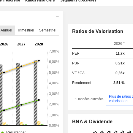
e Trésorerie
Ratios Financiers
Segments d'Activités
Annuel
Trimestriel
Semestriel
Ratios de Valorisation
2026 *
PER
11,7x
PBR
0,91x
VE / CA
0,36x
Rendement
3,51 %
Plus de ratios 
* Données estimées
valorisation
BNA & Dividende