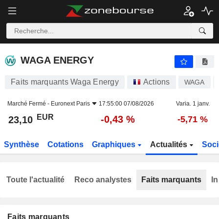
WAGA ENERGY
23,10
€
-0,43 %
WAGA ENERGY
Faits marquants Waga Energy
Actions
WAGA
Marché Fermé -
Euronext Paris
17:55:00 07/08/2026
Varia. 1 janv.
EUR
-0,43 %
23,10
-5,71 %
Synthèse
Cotations
Graphiques
Actualités
Soci
Toute l'actualité
Reco analystes
Faits marquants
In
Faits marquants