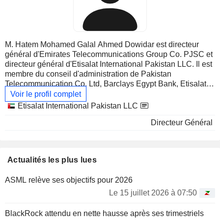
M. Hatem Mohamed Galal Ahmed Dowidar est directeur
général d'Emirates Telecommunications Group Co. PJSC et
directeur général d'Etisalat International Pakistan LLC. Il est
membre du conseil d'administration de Pakistan
Telecommunication Co. Ltd, Barclays Egypt Bank, Etisalat
Misr SAE, Fiskl Ltd, GSM Association, Pakistan
Voir le profil complet
Telecommunications Mobile Ltd, Maroc Telecom SA et The
Principales
Etisalat International Pakistan LLC
Vodafone Foundation. M. Dowidar a été précédemment
sociétés
Directeur Général
employé en tant que directeur non exécutif par Vodacom
Group Ltd, directeur général des marchés partenaires par
Vodafone Group Plc, directeur général et directeur exécutif
par Vodafone Malta Ltd, directeur du marketing par
Actualités les plus lues
Vodafone Egypt Telecommunications Co. SAE, un ingénieur
commercial chez AEG AG, un directeur de l'exploitation
ASML relève ses objectifs pour 2026
chez Emirates Telecommunications Group Co. PJSC,
directeur des affaires publiques et des médias publicitaires
Le 15 juillet 2026 à 07:50
chez Procter & Gamble Co. et président-directeur général
chez Vodafone Ventures Egypt. Il a obtenu son diplôme de
BlackRock attendu en nette hausse après ses trimestriels