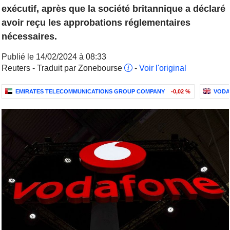
exécutif, après que la société britannique a déclaré
avoir reçu les approbations réglementaires
nécessaires.
Publié le 14/02/2024 à 08:33
Reuters - Traduit par Zonebourse
-
Voir l'original
EMIRATES TELECOMMUNICATIONS GROUP COMPANY
-0,02 %
VODA