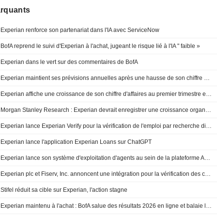
arquants
Experian renforce son partenariat dans l'IA avec ServiceNow
BofA reprend le suivi d'Experian à l'achat, jugeant le risque lié à l'IA " faible »
Experian dans le vert sur des commentaires de BofA
Experian maintient ses prévisions annuelles après une hausse de son chiffre d'affaires au premier trimestre
Experian affiche une croissance de son chiffre d'affaires au premier trimestre et confirme ses perspectives
Morgan Stanley Research : Experian devrait enregistrer une croissance organique de 7 % au premier trimestre fiscal
Experian lance Experian Verify pour la vérification de l'emploi par recherche directe
Experian lance l'application Experian Loans sur ChatGPT
Experian lance son système d'exploitation d'agents au sein de la plateforme Ascend
Experian plc et Fiserv, Inc. annoncent une intégration pour la vérification des cartes de débit en temps réel
Stifel réduit sa cible sur Experian, l'action stagne
Experian maintenu à l'achat : BofA salue des résultats 2026 en ligne et balaie les craintes liées à l'IA