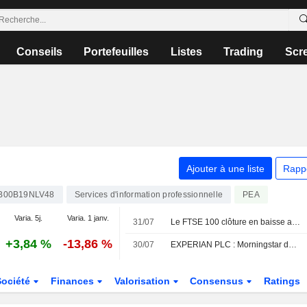
Conseils
Portefeuilles
Listes
Trading
Scr
Ajouter à une liste
Rapp
B00B19NLV48
Services d'information professionnelle
PEA
Varia. 5j.
Varia. 1 janv.
31/07
Le FTSE 100 clôture en baisse après avoir atteint un nouveau sommet historique
+3,84 %
-13,86 %
30/07
EXPERIAN PLC : Morningstar de acheteur à neutre sur le titre
Société
Finances
Valorisation
Consensus
Ratings