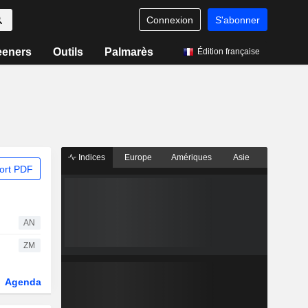
Connexion
S'abonner
eeners
Outils
Palmarès
Édition française
Indices
Europe
Amériques
Asie
ort PDF
AN
ZM
Agenda
Secteur
Dérivés
Fonds et ETFs