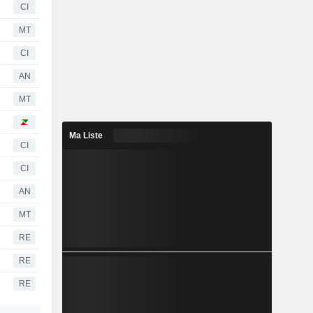
CI
MT
CI
AN
MT
Ma Liste
CI
CI
AN
MT
RE
RE
RE