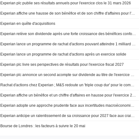
Experian plc publie ses résultats annuels pour l'exercice clos le 31 mars 2026
Experian affiche une hausse de son bénéfice et de son chiffre d'affaires pour l'exercice 2026
Experian en quête d'acquisitions
Experian relève son dividende après une forte croissance des bénéfices conforme aux attentes
Experian lance un programme de rachat d'actions pouvant atteindre 1 milliard de dollars
Experian lance un programme de rachat d'actions après un exercice solide
Experian plc livre ses perspectives de résultats pour l'exercice fiscal 2027
Experian plc annonce un second acompte sur dividende au titre de l'exercice clos le 31 mars 2026, payable le 24 juillet 2026
Rachat d'actions chez Experian ; M&S redoute un 'triple coup dur' pour le commerce de détail
Experian affiche un bénéfice et un chiffre d'affaires en hausse pour l'exercice 2026
Experian adopte une approche prudente face aux incertitudes macroéconomiques liées au Moyen-Orient
Experian anticipe un ralentissement de sa croissance pour 2027 face aux craintes de conflit en Iran
Bourse de Londres : les facteurs à suivre le 20 mai