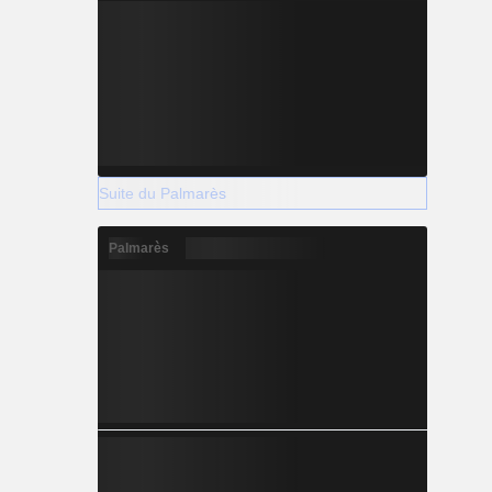
Suite du Palmarès
Palmarès