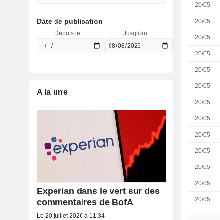
20/05
Date de publication
20/05
Depuis le
Jusqu'au
20/05
20/05
20/05
20/05
A la une
20/05
20/05
20/05
20/05
20/05
20/05
Experian dans le vert sur des
20/05
commentaires de BofA
Le 20 juillet 2026 à 11:34