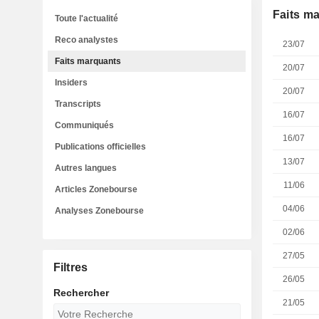
Faits m
Toute l'actualité
Reco analystes
23/07
Faits marquants
20/07
Insiders
20/07
Transcripts
16/07
Communiqués
16/07
Publications officielles
13/07
Autres langues
11/06
Articles Zonebourse
04/06
Analyses Zonebourse
02/06
27/05
Filtres
26/05
Rechercher
21/05