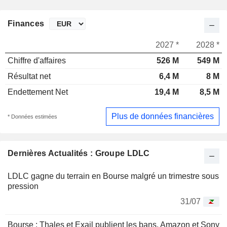
Finances
2027 *
2028 *
Chiffre d'affaires
526 M
549 M
Résultat net
6,4 M
8 M
Endettement Net
19,4 M
8,5 M
Plus de données financières
* Données estimées
Dernières Actualités : Groupe LDLC
LDLC gagne du terrain en Bourse malgré un trimestre sous
pression
31/07
Bourse : Thales et Exail publient les bans, Amazon et Sony