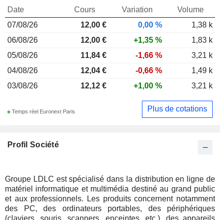
Date
Cours
Variation
Volume
07/08/26
12,00
€
0,00 %
1,38 k
06/08/26
12,00 €
+1,35 %
1,83 k
05/08/26
11,84 €
-1,66 %
3,21 k
04/08/26
12,04 €
-0,66 %
1,49 k
03/08/26
12,12 €
+1,00 %
3,21 k
Plus de cotations
Temps réel Euronext Paris
Profil Société
Groupe LDLC est spécialisé dans la distribution en ligne de
matériel informatique et multimédia destiné au grand public
et aux professionnels. Les produits concernent notamment
des PC, des ordinateurs portables, des périphériques
(claviers, souris, scanners, enceintes, etc.), des appareils