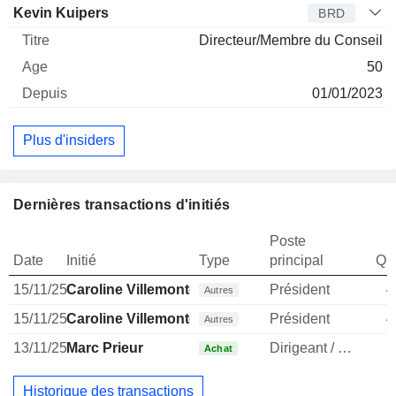
Kevin Kuipers
BRD
Directeur/Membre du Conseil
50
01/01/2023
Plus d'insiders
Dernières transactions d'initiés
Poste
Date
Initié
Type
principal
Qua
15/11/25
Caroline Villemonte de la Clergerie
Président
4
Autres
15/11/25
Caroline Villemonte de la Clergerie
Président
4
Autres
13/11/25
Marc Prieur
Dirigeant / cadre principal
Achat
Historique des transactions