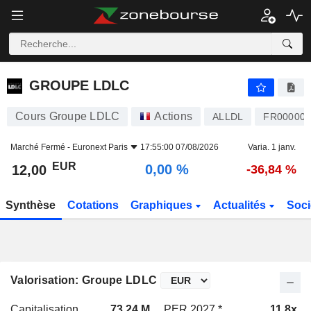
GROUPE LDLC
12,00
€
0,00 %
GROUPE LDLC
Cours Groupe LDLC
Actions
ALLDL
FR000007
Marché Fermé -
Euronext Paris
17:55:00 07/08/2026
Varia. 1 janv.
EUR
0,00 %
12,00
-36,84 %
Synthèse
Cotations
Graphiques
Actualités
Soci
Valorisation: Groupe LDLC
Capitalisation
73,24 M
PER 2027 *
11,8x