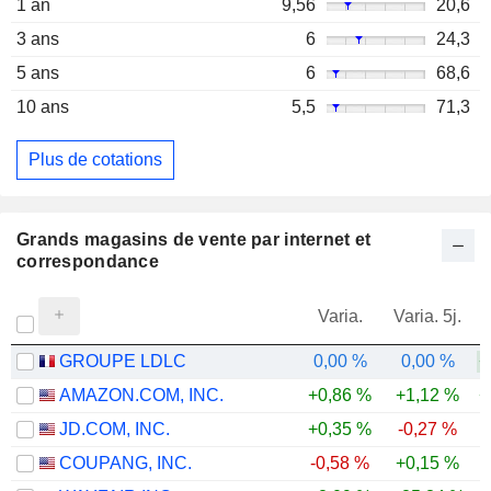
1 an
9,56
20,6
3 ans
6
24,3
5 ans
6
68,6
10 ans
5,5
71,3
Plus de cotations
Grands magasins de vente par internet et
correspondance
Varia.
Varia. 5j.
GROUPE LDLC
0,00 %
0,00 %
+
AMAZON.COM, INC.
+0,86 %
+1,12 %
+
JD.COM, INC.
+0,35 %
-0,27 %
COUPANG, INC.
-0,58 %
+0,15 %
-