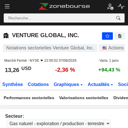
VENTURE GLOBAL, INC.
13,26
$
-2,36 %
VENTURE GLOBAL, INC.
Notations sectorielles Venture Global, Inc.
Actions
Marché Fermé -
NYSE
22:00:02 07/08/2026
Varia. 1 janv.
USD
-2,36 %
13,26
+94,43 %
Synthèse
Cotations
Graphiques
Actualités
Soci
Performances sectorielles
Valorisations sectorielles
Dividen
Secteur: