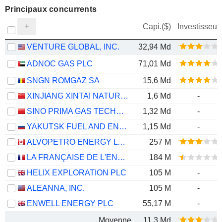
Principaux concurrents
Capi.($)
Investisseur
VENTURE GLOBAL, INC.
32,94 Md
ADNOC GAS PLC
71,01 Md
SNGN ROMGAZ SA
15,6 Md
XINJIANG XINTAI NATURAL GAS CO., LTD.
1,6 Md
-
SINO PRIMA GAS TECHNOLOGY CO., LTD.
1,32 Md
-
YAKUTSK FUEL AND ENERGY COMPANY
1,15 Md
-
ALVOPETRO ENERGY LTD.
257 M
LA FRANÇAISE DE L'ENERGIE
184 M
HELIX EXPLORATION PLC
105 M
-
ALEANNA, INC.
105 M
-
ENWELL ENERGY PLC
55,17 M
-
Moyenne
11,3 Md