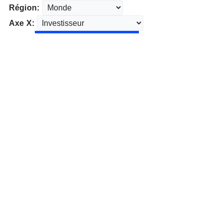
Région:
Axe X: